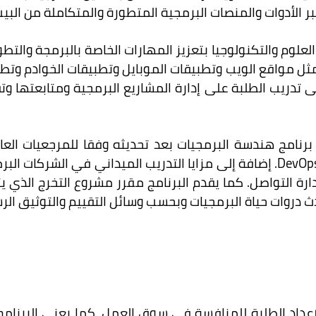
بر الأدوات والمنصات البرمجية المتطورة والمتكاملة من الب
وم والتكنولوجيا بتعزيز المهارات الخاصة بالبرمجة والتطوير
 مثل مواقع الويب وتطبيقات الموبايل وتطبيقات الخوادم وتط
ى تدريب الطلبة على إدارة المشاريع البرمجية ومتابعتها وت
نامج هندسة البرمجيات بعد تحديثه وفقا للمرجعيات العا
البرمجيات وتطويرها وفقا لأساسيات Agile وDevOps. إضافة إلى مزايا التدريب ال
ارة التواصل. كما يقدم البرنامج مقرر مشروع التخرج الذي
ث دروات حياة البرمجيات وبحسب وسائل التقييم والتوثيق ال
داد الطلبة للمنافسة في سوق العمل، كما يعنى البرنامج ب