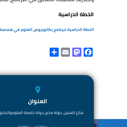
الخطة الدراسية
الخطة الدراسية لبرنامج بكالوريوس العلوم في هندسة البرمجيات 1445ه
S
E
M
Fa
h
m
as
ce
ar
ail
to
b
e
d
o
o
ok
n
العنوان
شارع الستين، جولة مذبح جولة جامعة العلوموالتكنول