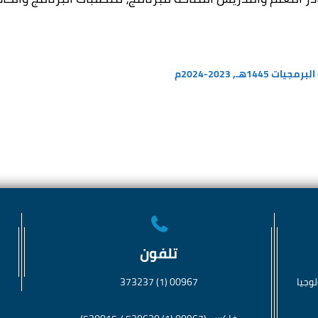
ـ, 2023-2024م
تلفون
وجيا
00967 (1) 373237