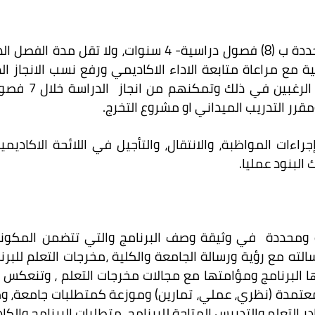
 مع مراعاة متابعة الاداء الاكاديمي ورفع نسب الانجاز الدر
قرر التدريب الميداني او مشروع التخرج.
راءات المواظبة، والانتقال، والتأجيل في اللائحة الاكاديمي
البنود عمليا.
 ومحددة في وثيقة وصف البرنامج والتي تتضمن المكونات
سالته مع رؤية ورسالة الجامعة والكلية ،مخرجات التعلم للب
يها البرنامج ومؤامتها مع مجالات مخرجات التعلم ، وتنعك
معتمدة (نظري، عملي، تمارين) وموزعة كمتطلبات جامعة، وم
در التعلم والتدريس المتاحة للبرنامج، متطلبات البرنامج وال