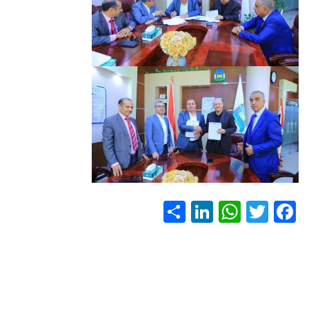
S
Li
W
T
F
h
nk
h
wi
ac
ar
e
at
tt
e
e
dI
s
er
b
n
A
o