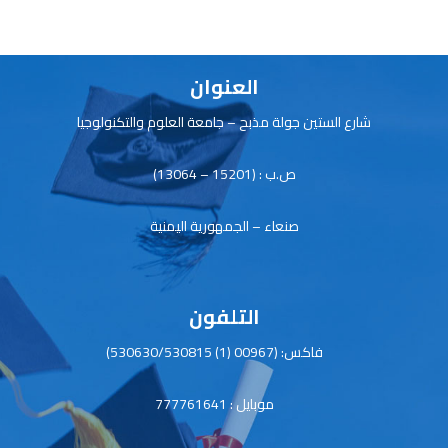
p
ok
p
العنوان
شارع الستين جولة مذبح – جامعة العلوم والتكنولوجيا
ص.ب : (15201 – 13064)
صنعاء – الجمهورية اليمنية
التلفون
فاكس: (00967 (1) 530630/530815)
موبايل : 777761641