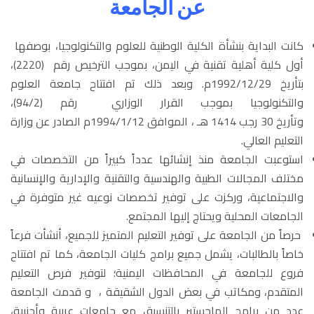
عن الجامعة
كانت البداية بنشأة الكلية الوطنية للعلوم والتكنولوجيا، بوصفها
أول كلية أهلية تقنية في اليمن، بموجب الترخيص رقم (
2220
)،
بتأريخ
29
/
12
/
1992
م. وبعد ذلك تم افتتاح جامعة العلوم
والتكنولوجيا بموجب القرار الوزاري رقم (
2
/
94
)،
وتأريخ
30
رجب
1414
هـ ، الموافق
12
/
1
/
1994
م الصادر عن وزارة
التعليم العالي.
استوعبت الجامعة منذ إنشائها عدداً كبيراً من التخصصات في
مختلف المجالات الطبية والهندسية والتقنية والإدارية والإنسانية
والاجتماعية، وركزت على توفير تخصصات نوعيه غير متوفرة في
الجامعات المحلية ويحتاج إليها المجتمع.
حرصاً من الجامعة على توفير التعليم المتميز للجميع، أنشأت فرعاً
خاصاً بالطالبات، يشمل جميع برامج كليات الجامعة، كما تم افتتاح
فروع للجامعة في المحافظات اليمنية؛ لتوفير فرص التعليم
المتقدم، ومكاتب في بعض الدول الشقيقة ، و قدمت الجامعة
عدد من برامج الماجستير بالتنسيق مع جامعات عربية وأجنبية،