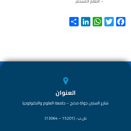
– التعلم المستمر
S
Li
W
T
F
h
nk
h
wi
ac
ar
e
at
tt
e
e
dI
s
er
b
n
A
o
p
ok
p
العنوان
شارع الستين جولة مذبح – جامعة العلوم والتكنولوجيا
ص.ب : (15201 – 13064)