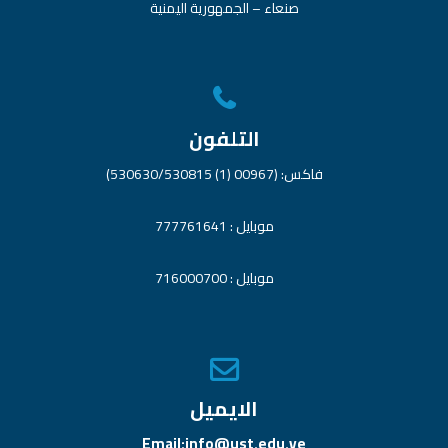
صنعاء – الجمهورية اليمنية
التلفون
فاكس: (00967 (1) 530630/530815)
موبايل : 777761641
موبايل : 716000700
الايميل
Email:info@ust.edu.ye