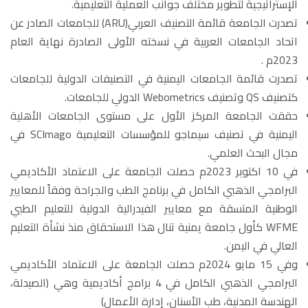
الإستراتيجية لتطوير مختلف جوانب العملية التعليمية.
تصدرت الجامعة قائمة التصنيف العربي(ARU) للجامعات الصادر عن
اتحاد الجامعات العربية في نسخته الأولى الصادرة نهاية العام
2023م .
تصدرت قائمة الجامعات اليمنية في التصنيفات الدولية للجامعات
كتصنيف QS وتصنيف Webometrics الدولي للجامعات.
حققت الجامعة المركز الأول على مستوى الجامعات الأهلية
اليمنية في تصنيف سيماجو للمؤسسات التعليمية SCImago في
مجال البحث العلمي.
في 10 اكتوبر 2023م حصلت الجامعة على الاعتماد الأكاديمي
البرامجي الذهبي الكامل في برنامج الطب والجراحة وفقاً للمعايير
الوطنية المتسقة مع معايير الفيدرالية الدولية للتعليم الطبي
WFME كأول جامعة يمنية تنال هذا الاستحقاق منذ نشأة التعليم
العالي في اليمن.
وفي 15 مايو 2024م حصلت الجامعة على الاعتماد الأكاديمي
البرامجي الذهبي الكامل في 4 برامج أكاديمية وهي (الصيدلة،
الهندسة المدنية، طب الأسنان، إدارة الأعمال)