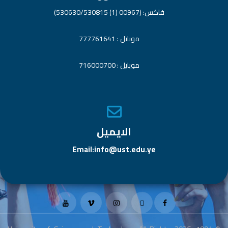
فاكس: (00967 (1) 530630/530815)
موبايل : 777761641
موبايل : 716000700
الايميل
Email:info@ust.edu.ye