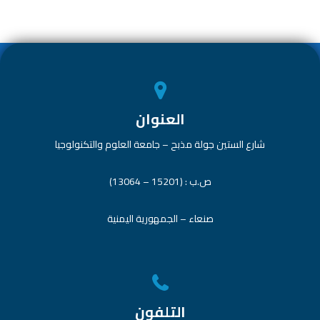
e
dI
s
er
b
n
A
o
p
ok
p
العنوان
شارع الستين جولة مذبح – جامعة العلوم والتكنولوجيا
ص.ب : (15201 – 13064)
صنعاء – الجمهورية اليمنية
التلفون