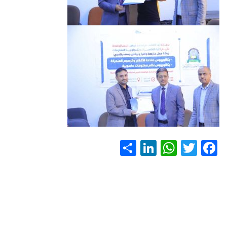
S
Li
W
T
F
h
nk
h
wi
ac
ar
e
at
tt
e
e
dI
s
er
b
n
A
o