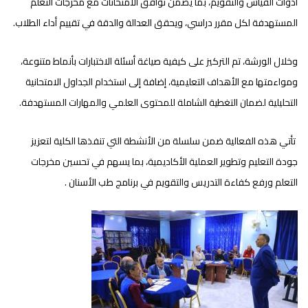
أدوات القياس والتقويم، بما يضمن توافق الامتحانات مع مخرجات التعلم
المستهدفة لكل مقرر دراسي، ويحقق العدالة والدقة في تقييم أداء الطلاب.
وخلال الورشة، تم التركيز على كيفية صياغة أسئلة الاختبارات بأنماط متنوعة،
ومواءمتها مع الأهداف التعليمية، إضافة إلى استخدام الجداول الامتحانية
التحليلية لضمان التغطية الشاملة للمحتوى العلمي والمهارات المستهدفة.
تأتي هذه الفعالية ضمن سلسلة من الأنشطة التي تنفذها الكلية لتعزيز
جودة التعليم وتطوير العملية الأكاديمية، بما يسهم في تحسين مخرجات
التعلم ورفع كفاءة التدريس والتقويم في برنامج طب الأسنان .