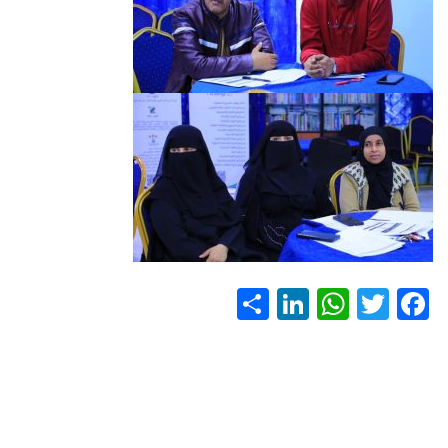
S
Li
W
T
F
h
nk
h
wi
ac
ar
e
at
tt
e
e
dI
s
er
b
n
A
o