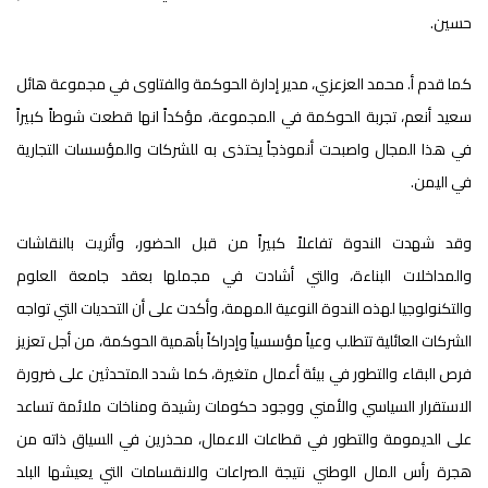
حسين.
كما قدم أ. محمد العزعزي، مدير إدارة الحوكمة والفتاوى في مجموعة هائل
سعيد أنعم، تجربة الحوكمة في المجموعة، مؤكداً انها قطعت شوطاً كبيراً
في هذا المجال واصبحت أنموذجاً يحتذى به للشركات والمؤسسات التجارية
في اليمن.
وقد شهدت الندوة تفاعلاً كبيراً من قبل الحضور، وأثريت بالنقاشات
والمداخلات البناءة، والتي أشادت في مجملها بعقد جامعة العلوم
والتكنولوجيا لهذه الندوة النوعية المهمة، وأكدت على أن التحديات التي تواجه
الشركات العائلية تتطلب وعياً مؤسسياً وإدراكاً بأهمية الحوكمة، من أجل تعزيز
فرص البقاء والتطور في بيئة أعمال متغيرة، كما شدد المتحدثين على ضرورة
الاستقرار السياسي والأمني ووجود حكومات رشيدة ومناخات ملائمة تساعد
على الديمومة والتطور في قطاعات الاعمال، محذرين في السياق ذاته من
هجرة رأس المال الوطني نتيجة الصراعات والانقسامات التي يعيشها البلد