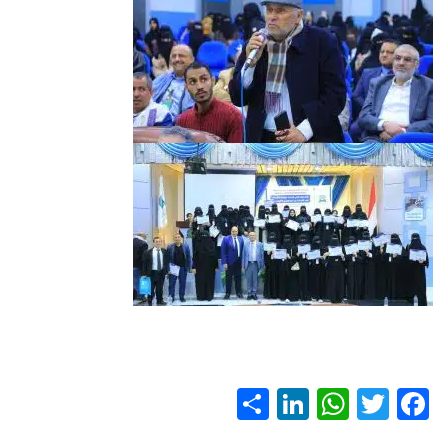
S
Li
W
T
F
h
nk
h
wi
ac