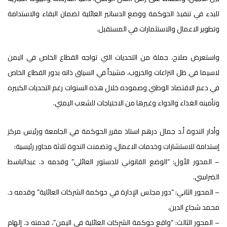
للبدء في تنفيذ الحوكمة ووضع الدساتير العائلية لضمان البقاء والاستدامة
وتطوير الاعمال والاستثمارات في المستقبل.
واستعرض صلاح، جملة من التحديات التي تواجه القطاع الخاص في اليمن
لاسيما في ظل النزاعات والحروب، مشيداً في السياق ذاته بدور القطاع الخاص
في دعم الاقتصاد الوطني وصموده خلال هذه السنوات رغم التحديات الكبيره
وتأمينه الغذاء والدواء وغيرها من الاحتياجات للشعب اليمني.
وأدار الندوة أ.د جمال درهم استاذ مقرر الحوكمة في الجامعة ورئيس مركز
إستدامة للاستشارات وخدمات الاعمال، وتضمنت الندوة ثلاثة محاور رئيسية:
– المحور الأول: “الوضع القانوني للدستور العائلي” وقدمه د. عبدالباسط
الضراسي.
– المحور الثاني: “دور مجلس الإدارة في حوكمة الشركات العائلية” وقدمه د.
محمد شجاع الدين.
– المحور الثالث: “واقع حوكمة الشركات العائلية في اليمن”، قدمته د. إلهام