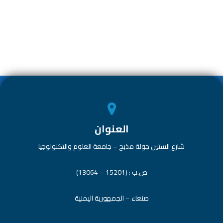
ar
e
at
tt
e
e
dI
s
er
b
n
A
o
p
ok
p
العنوان
شارع الستين جولة مذبح – جامعة العلوم والتكنولوجيا
ص.ب : (15201 – 13064)
صنعاء – الجمهورية اليمنية