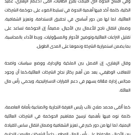
وفي افتتاح الندوة التي أقيمت بفرع الطالبات، ألقى أ.دعمار الزهاري، عميد
الكلية، كلمة أكد فيها أهمية الندوة في تسليط الضوء على حوكمة الشركات
العائلية، لما لها من دور أساسي في تحقيق الاستدامة، وتعزيز الشفافية،
وضمان انتقال ناجح للأعمال بين الأجيال، مضيفاً: إن الحوكمة تساعد على
تقليل النزاعات العائلية،وتوضيح الأدوار والمسؤوليات، وربط الأداء بالمحاسبة،
بما يضمن استمرارية الشركة ونموها على المدى الطويل.
وقال الزهاري، إن الفصل بين الملكية والإدارة، ووضع سياسات واضحة
للتعاقب الوظيفي، يعد من أهم ركائز نجاح الشركات العائلية،كما أن وجود
مجالس إدارة فعّالة يسهم في دعم القرارات الاستراتيجية، ويحمي رأس مال
العائلة.
كما ألقى محمد صلاح، نائب رئيس الغرفة التجارية والصناعية بأمانة العاصمة،
كلمة نوه فيها بأهمية ترسيخ مفاهيم الحوكمة في الشركات العائلية
اليمنية، لما لها من دور كبير في تعزيز الشفافية وضمان انتقال سلس للقيادة
بين الأجيال، والحفاظ على رأس المال الوطني، داعياً الشركات والبيوت التجارية