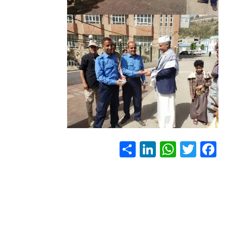
S
Li
W
T
F
h
nk
h
wi
ac
ar
e
at
tt
e
e
dI
s
er
b
n
A
o