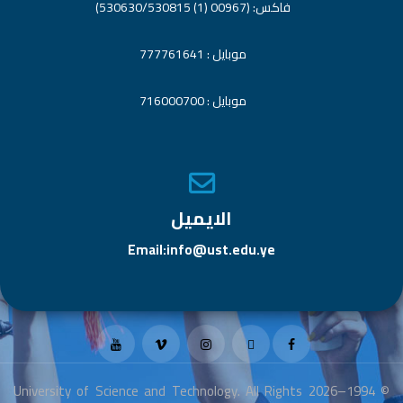
فاكس: (00967 (1) 530630/530815)
موبايل : 777761641
موبايل : 716000700
الايميل
Email:info@ust.edu.ye
© 1994–2026 University of Science and Technology. All Rights