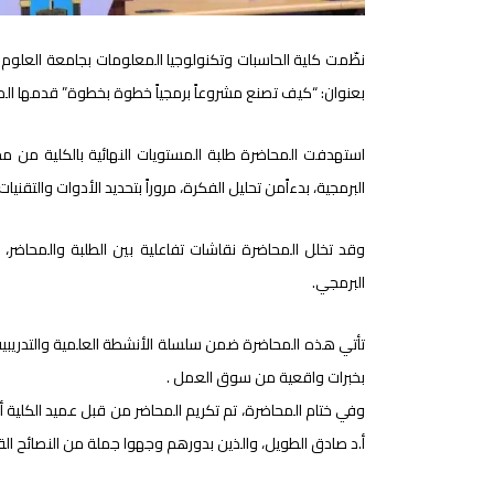
نظّمت كلية الحاسبات وتكنولوجيا المعلومات بجامعة العلوم وا
بعنوان: “كيف تصنع مشروعاً برمجياً خطوة بخطوة” قدمها ال
استهدفت المحاضرة طلبة المستويات النهائية بالكلية من مخ
البرمجية، بدءاًمن تحليل الفكرة، مروراً بتحديد الأدوات والتقنيات ا
وقد تخلل المحاضرة نقاشات تفاعلية بين الطلبة والمحاضر، 
البرمجي.
تأتي هذه المحاضرة ضمن سلسلة الأنشطة العلمية والتدريبية ا
بخبرات واقعية من سوق العمل .
وفي ختام المحاضرة، تم تكريم المحاضر من قبل عميد الكلية أ
أ.د صادق الطويل، والذين بدورهم وجهوا جملة من النصائح الق