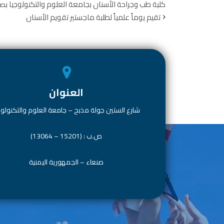
e
dI
s
er
b
كلية طب وجراحة الأسنان بجامعة العلوم والتكنولوجيا بص
تقيم يوماً علمياً لطلبة ماجستير تقويم الأسنان
n
A
o
p
ok
p
العنوان
شارع الستين جولة مذبح – جامعة العلوم والتكنولوج
ص.ب : (15201 – 13064)
صنعاء – الجمهورية اليمنية