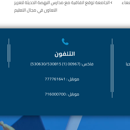
نعاء
الجامعة توقع اتفاقية مع مدارس النهضة الحديثة لتعزيز
التعاون في مجال التعليم
التلفون
يا
فاكس: (00967 (1) 530630/530815)
موبايل : 777761641
موبايل : 716000700