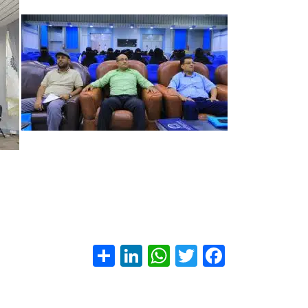
S
Li
W
T
F
h
nk
h
wi
ac
ar
e
at
tt
e