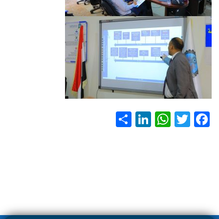
S
Li
W
T
F
h
nk
h
wi
ac
ar
e
at
tt
e
e
dI
s
er
b
n
A
o
p
ok
p