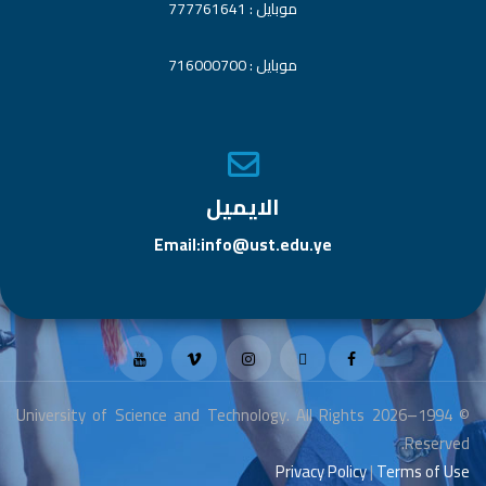
موبايل : 777761641
موبايل : 716000700
الايميل
Email:info@ust.edu.ye
© 1994–2026 University of Science and Technology. All Rights
Reserved.
Privacy Policy
|
Terms of Use