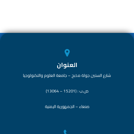
e
dI
s
er
b
n
A
o
p
ok
p
العنوان
شارع الستين جولة مذبح – جامعة العلوم والتكنولوجيا
ص.ب : (15201 – 13064)
صنعاء – الجمهورية اليمنية