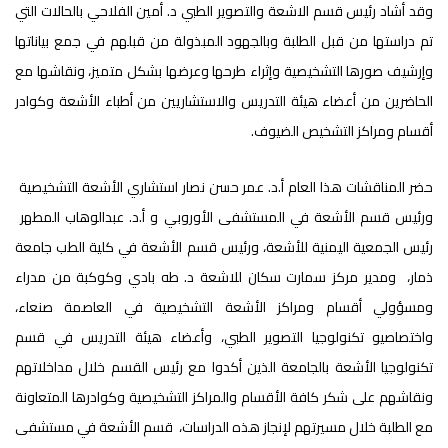
وقد أشاد رئيس قسم الاشعة والتصوير الطبي د. أمين الفلاحي بالحالات التي
تم دراستها من قبل الطلبة وبالجهود المبذولة من قبلهم في جمع بياناتها
وإرشيف صورها التشخيصية وإثراء طرحها وعرضها بشكل متميز، ونقاشها مع
الحاضرين من أعضاء هيئة التدريس والاستشاريين من أطباء الأشعة وكوادر
أقسام ومراكز التشخيص الضيوف.
حضر المناقشات هذا العام أ.د. عمر حسن نصار استشاري الأشعة التشخيصية
ورئيس قسم الأشعة في المستشفى الأوروبي و أ.د. عبدالوهاب المطهر
رئيس الجمعية اليمنية للأشعة، ورئيس قسم الأشعة في كلية الطب جامعة
ذمار، ومدير مركز سمارت سكان للاشعة د. طه بادي وكوكبة من مدراء
ومسؤولي أقسام ومراكز الأشعة التشخيصية في العاصمة صنعاء،
واختصاصيو تكنولوجيا التصوير الطبي، وأعضاء هيئة التدريس في قسم
تكنولوجيا الأشعة بالجامعة الذين أكدوا مع رئيس القسم خلال مداخلاتهم
ونقاشهم على شكر كافة الأقسام والمراكز التشخيصية وكوادرها المتعاونة
مع الطلبة خلال مسيرتهم لإنجاز هذه الدراسات، قسم الأشعة في مستشفى