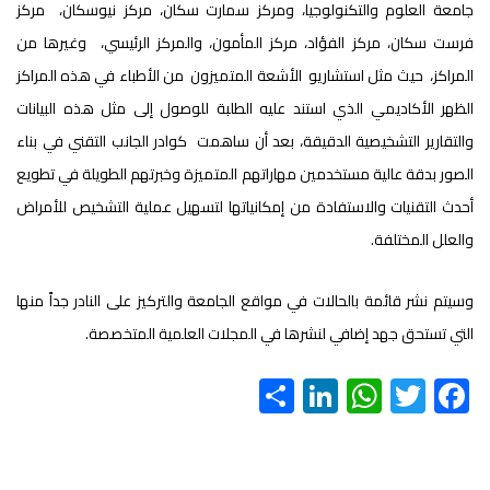
جامعة العلوم والتكنولوجيا، ومركز سمارت سكان، مركز نيوسكان، مركز
فرست سكان، مركز الفؤاد، مركز المأمون، والمركز الرئيسي، وغيرها من
المراكز، حيث مثل استشاريو الأشعة المتميزون من الأطباء في هذه المراكز
الظهر الأكاديمي الذي استند عليه الطلبة للوصول إلى مثل هذه البيانات
والتقارير التشخيصية الدقيقة، بعد أن ساهمت كوادر الجانب التقني في بناء
الصور بدقة عالية مستخدمين مهاراتهم المتميزة وخبرتهم الطويلة في تطويع
أحدث التقنيات والاستفادة من إمكانياتها لتسهيل عملية التشخيص للأمراض
والعلل المختلفة.
وسيتم نشر قائمة بالحالات في مواقع الجامعة والتركيز على النادر جداً منها
التي تستحق جهد إضافي لنشرها في المجلات العلمية المتخصصة.
S
Li
W
T
F
h
nk
h
wi
ac
ar
e
at
tt
e