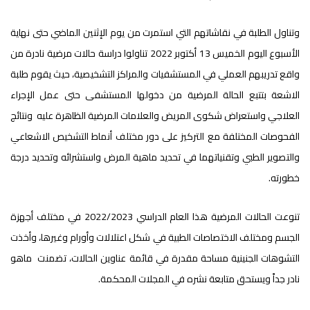
وتناول الطلبة في نقاشاتهم التي استمرت من يوم الإثنين الماضي حتى نهاية
الأسبوع اليوم الخميس 13 أكتوبر 2022 تناولوا دراسة حالات مرضية نادرة من
واقع تدريبهم العملي في المستشفيات والمراكز التشخيصية، حيث يقوم طلبة
الاشعة بتتبع الحالة المرضية من دخولها المستشفى حتى عمل الإجراء
العلاجي واستعراض شكوى المريض والعلامات المرضية الظاهرة عليه ونتائج
الفحوصات المختلفة مع التركيز على دور مختلف أنماط التشخيص الاشعاعي
والتصوير الطبي وتقنياتهما في تحديد ماهية المرض واستشرائه وتحديد درجة
خطورته.
تنوعت الحالات المرضية هذا العام الدراسي 2022/2023 في مختلف أجهزة
الجسم ومختلف الاختصاصات الطبية في شكل اعتلالات وأورام وغيرها، وأخذت
التشوهات الجنينية مساحة مقدرة في قائمة عناوين الحالات، تضمنت ماهو
نادر جداً ويستحق متابعة نشره في المجلات المحكمة.