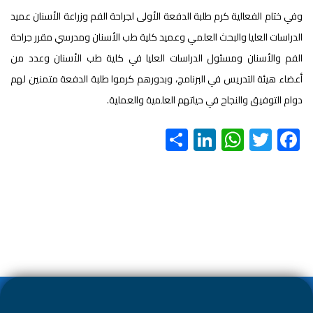
وفي ختام الفعالية كرم طلبة الدفعة الأولى لجراحة الفم وزراعة الأسنان عميد
الدراسات العليا والبحث العلمي وعميد كلية طب الأسنان ومدرسي مقرر جراحة
الفم والأسنان ومسئول الدراسات العليا في كلية طب الأسنان وعدد من
أعضاء هيئة التدريس في البرنامج، وبدورهم كرموا طلبة الدفعة متمنين لهم
دوام التوفيق والنجاح في حياتهم العلمية والعملية.
S
Li
W
T
F
h
nk
h
wi
ac
ar
e
at
tt
e
e
dI
s
er
b
n
A
o
p
ok
p