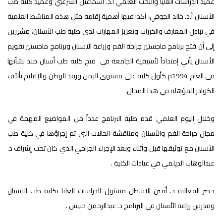
عميد الدراسات العليا والبحث العلمي أ.د. اسماعيل الشرعبي وعميد كلية طب
الأسنان أ.د. خالد الجوفي، أكدا فيها أهمية إقامة مثل هذه المناشط العلمية
في تبادل المعارف والخبرات وتعزيز المهارات لدى طلبة طب الأسنان، مشيرين
إلى أن فتح برنامج ماجستير جراحة الفم وزراعة الاسنان وبرنامج ماجستير تقويم
الأسنان يأتي إمتداداً لأسبقية الجامعة في فتح كلية طب أسنان منذ نشأتها
في العام 1994م كأول كلية على مستوى اليمن ورفد الوطن والإقليم بألآف
الكوادر المؤهلة في هذا المجال.
وخلال اليوم العلمي قدم طلبة البرنامج عدداً من المواضيع المهمة في
مجال جراحة الفم والأسنان ومناقشة الحالات التي تم إجراؤها في كلية طب
الأسنان مع توثيقها قبل وأثناء وبعد الإجراء الجراحي الذي كان تحت إشراف د.
عبدالوهاب الديلمي في عيادات الكلية .
حضر الفعالية د. أمين الاشطل مسئول الدراسات العليا بكلية طب الاسنان
ومدرس زراعة الأسنان في البرنامج د. عبدالرحمن حنيش .