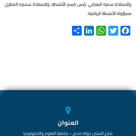
والاستاذة سمية البعداني رئيس قسم الأنشطة، والاستاذة سميرة المطري
مسؤولة الأنشطة الرياضية.
S
Li
W
T
F
h
nk
h
wi
ac
ar
e
at
tt
e
e
dI
s
er
b
n
A
o
p
ok
p
العنوان
شارع الستين جولة مذبح – جامعة العلوم والتكنولوجيا