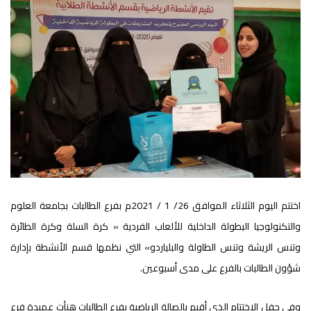
اختتم اليوم الثلاثاء الموافق 26/ 1 / 2021م بفرع الطالبات بجامعة العلوم
والتكنولوجيا البطولة الداخلية للألعاب الفردية « كرة السلة وكرة الطائرة
وتنس الريشة وتنس الطاولة والبلياردو» التي نظمها قسم الأنشطة بإدارة
شؤون الطالبات بالفرع على مدى أسبوعين.
وفي حفل الاختتام الذي أقيم بالصالة الرياضية بفرع الطالبات هنأت عميدة فرع