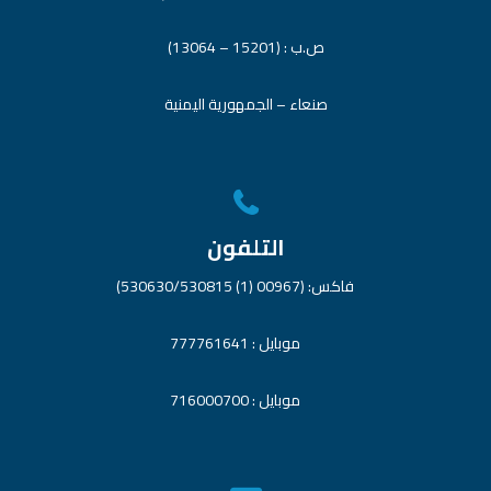
ص.ب : (15201 – 13064)
صنعاء – الجمهورية اليمنية
التلفون
فاكس: (00967 (1) 530630/530815)
موبايل : 777761641
موبايل : 716000700