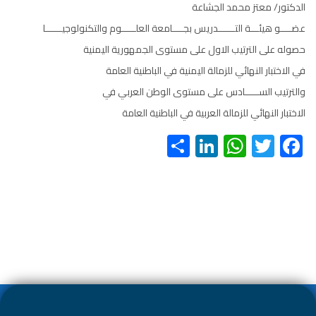
الدكتور/ معتز محمد الجشاعة
عضــــو هيئـــة التــــــدريس بجــــامعة العلـــــوم والتكنولوجيــــــا
حصوله على الترتيب الاول على مستوى الجمهورية اليمنية
في الاختبار النهائي للزمالة اليمنية في الباطنية العامة
والترتيب الســـــادس على مستوى الوطن العربي في
الاختبار النهائي للزمالة العربية في الباطنية العامة
S
Li
W
T
F
h
nk
h
wi
ac
ar
e
at
tt
e
e
dI
s
er
b
n
A
o
p
ok
p