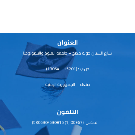
e
dI
s
er
b
n
A
o
p
ok
p
العنوان
شارع الستين جولة مذبح – جامعة العلوم والتكنولوجيا
ص.ب : (15201 – 13064)
صنعاء – الجمهورية اليمنية
التلفون
فاكس: (00967 (1) 530630/530815)