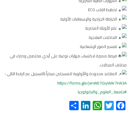
المهارات الطبية السريرية
تخطيط القلب ECG
الخياطة الجراحية والإسعافات الأولية
علم الأوبئة المخبرية
التداخلات العلاجية
تفسير الصور الإشعاعية
فرصة مميزة لاكتساب مهارات نوعية على أيدي مختصين وخبراء في
مختلف المجالات.
المقاعد محدودة والأولوية للمسجلين مبكراً.(التسجيل عبر الرابط التالي :
https://forms.gle/jxnW67GiyWAr7HA3A
#جامعة_العلوم_والتكنولوجيا
S
Li
W
T
F
h
nk
h
wi
ac
ar
e
at
tt
e