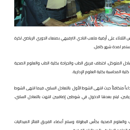
لثلاثاء على أرضية ملعب النادي الترفيهي بصنعاء الدوري الرياضي لكرة
استمر لمدة شهر كامل.
د عادل المتوكل، اختطف فريق الطب والجراحة بكلية الطب والعلوم الصحية
ة المحاسبة بكلية العلوم الإدارية.
اءاً متكافئاً حيث انتهى الشوط الأول بالتعادل السلبي، فيما انتهى الشوط
ي 2 أهداف مقابل 2 أهداف لكلا الفريقين، ليتم بعدها الدخول في شوطين إضافيين انتهت بالتعادل السلبي،
 والعلوم الصحية بكأس البطولة وسلم أعضاء الفريق الفائز الميداليات