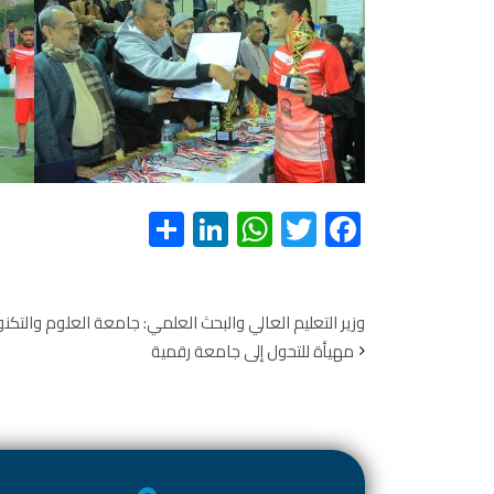
S
Li
W
T
F
h
nk
h
wi
ac
ar
e
at
tt
e
e
dI
s
er
b
وزير التعليم العالي والبحث العلمي: جامعة العلوم والتكنو
مهيأة للتحول إلى جامعة رقمية
n
A
o
p
ok
p