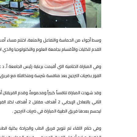
وسط أجواء من الحماسة والتفاعل والمتعة، اختتم مساء أمس ا
القدم للكليات والأقسام بجامعة العلوم والتكنولوجيا والذي 
وفي المباراة الختامية التي أقيمت برعاية رئيس الجامعة أ. 
الفوز بضربات الترجيح بعد منافسة شرسة ومتكافئة مع فريق كلي
وقد شهدت المباراة تنافساً كبيراً ومحموماً، وقدم الفريقان أد
الثاني بالتعادل الإيجاب
ليحسم بعدها فريق الطبية المباراة في ضربات الترجيح .
وفي ختام اللقاء تم تتويج فريق الطب والجراحة بكلية الطب