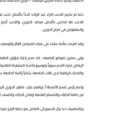
الذهبية، وكرم أعضاء الفريق الوصيف – فريق المحاسبة بكلية ال
كما تم تكريم اللاعب البراء عبد الواحد الحدأ كأفضل لاعب
اللاعب طه الكدس كأفضل هداف للدوري، واللاعب أكرم ا
والمتعاونين في انجاح الدوري.
وقد اقيمت مأدبة عشاء على شرف الفريقين الفائز والوصيف.
وفي تصريح لموقع الجامعة ، اكد مدير إدارة شؤون الطلبة 
الرياضي لكرة القدم سنوياً وتوسيع قاعدة المشاركة الطلاب
والقدرات الرياضية لدى طلاب الجامعة، شاكراً رئاسة الجامعة عل
واعتبر رئيس قسم الأنشطة أ. إبراهيم عزان ، تنظيم الدوري 
من كافة الكليات والاقسام العلمية وتبادل الخبرات واكتساب ال
وبالمناسبة، دعا عزان الجميع الى التفاعل مع حملة التبرع لمرضى السرطان الت