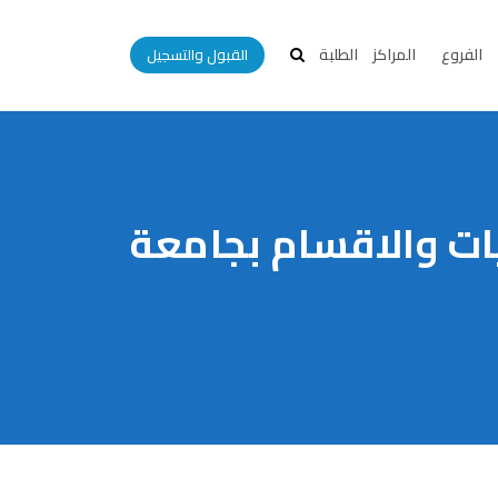
الفروع
المراكز
الطلبة
القبول والتسجيل
يات والاقسام بجامعة