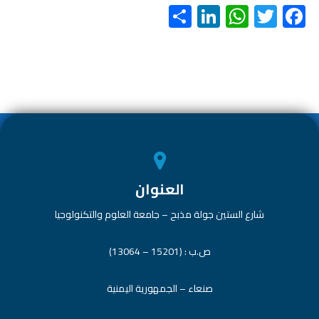
S
Li
W
T
F
h
nk
h
wi
ac
ar
e
at
tt
e
e
dI
s
er
b
n
A
o
p
ok
p
العنوان
شارع الستين جولة مذبح – جامعة العلوم والتكنولوجيا
ص.ب : (15201 – 13064)
صنعاء – الجمهورية اليمنية