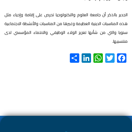
الجدير بالذكر أن جامعة العلوم والتكنولوجيا تحرص على إقامة وإحياء مثل
هذه المناسبات الدينية العظيمة وغيرها من المناسبات والأنشطة الاجتماعية
سنويا والتي من شأنها تعزيز الولاء الوظيفي والانتماء المؤسسي لدى
منتسبيها.
S
Li
W
T
F
h
nk
h
wi
ac
ar
e
at
tt
e
e
dI
s
er
b
n
A
o
p
ok
p