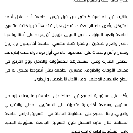
بمبنى كلية الطب والعلوم الصحية.
والقيت في المناسبة كلمتين من قبل رئيس الجامعة أ. د. عادل أحمد
المتوكل وأمين عام الجامعة د. فيصل هزاع قائد هنأ فيها كافة منتسبي
الجامعة بالعيد المبارك ، داعين المولى عزوجل أن يعيده على أمتنا وشعبنا
بالنصر والعز والتمكين ، وشكرا كافة منتسبي الجامعة أكاديميين وإداريين
وفنيين وأمن وخدمات على انضباطهم التام في أول يوم دوام عقب إجازة عيد
الاضحى المبارك وعلى استشعارهم للمسؤولية والعمل بروح الفريق في
مختلف الأوقات والظروف، معتبرين الجامعة تمثل أنموذجاً يحتذى به في
النجاح والانضباط الوظيفي وفي الأداء الأكاديمي والإداري.
وأكدا على مسؤولية الجميع في الحفاظ على الجامعة وما وصلت إليه من
مستوى وسمعة أكاديمية متميزة على المستوى المحلي والاقليمي
والدولي، وحثا الجميع على المشاركة الفاعلة في التسويق لبرامج الجامعة
المختلفة خلال فترة التسجيل كون التسويق للجامعة مسؤولية الجميع
وليس مسؤولية إدارة او لجنة فقط.