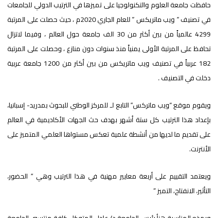
حافظت جامعة العلوم والتكنولوجيا على تميزها في الترتيب الدولي للجامعات
في تصنيف ” ويب ماتريكس ” للعام الجاري 2020م ، حيث حصلت على المرتبة
4299 عالمياً من بين أكثر من 30 الف جامعة حول العالم ، وفيما لاتزال
تحافظ على المرتبة الأولى يمنياً منذ سنوات دون منازع ، وحصلت على المرتبة
182 عربياً في تصنيف ويب ماتريكس من بين أكثر من 1200 جامعة عربية
دخلت في التصنيف .
ويقوم موقع “ويب ماتركس” التابع لـ للمركز الوطني للبحوث بمدريد- إسبانيا،
بإعداد هذا الترتيب كل ستة أشهر بهدف حث الجهات الأكاديمية في العالم
على تقديم ما لديها من أنشطة علمية تعكس مستواها العلمي المتميز على
الأنترنت.
ويعتمد التقييم على أربعة معايير مهنية في هذا الترتيب وهي ” الحضور،
التأثير، الانفتاح، التميز ”