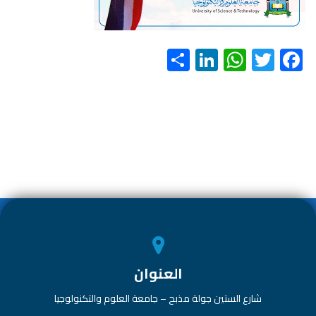
S
Li
W
T
F
h
nk
h
wi
ac
ar
e
at
tt
e
e
dI
s
er
b
n
A
o
p
ok
p
العنوان
شارع الستين جولة مذبح – جامعة العلوم والتكنولوجيا