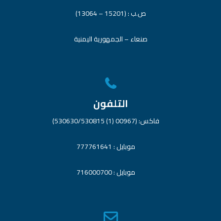
ص.ب : (15201 – 13064)
صنعاء – الجمهورية اليمنية
التلفون
فاكس: (00967 (1) 530630/530815)
موبايل : 777761641
موبايل : 716000700