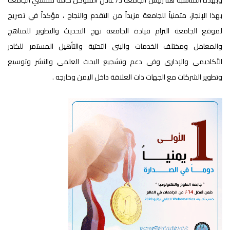
وبهذه المناسبة هنأ رئيس الجامعة د/ عادل المتوكل كافة منتسبي الجامعة
بهذا الإنجاز، متمنياً للجامعة مزيداً من التقدم والنجاح ، مؤكداً في تصريح
لموقع الجامعة التزام قيادة الجامعة نهج التحديث والتطوير للمناهج
والمعامل ومختلف الخدمات والبنى التحتية والتأهيل المستمر للكادر
الأكاديمي والإداري وفي دعم وتشجيع البحث العلمي والنشر وتوسيع
وتطوير الشركات مع الجهات ذات العلاقة داخل اليمن وخارجه .