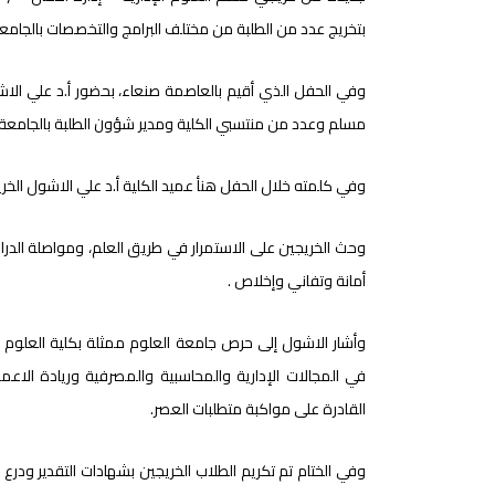
بتخريج عدد من الطلبة من مختلف البرامج والتخصصات بالجامعة
وفي الحفل الذي أقيم بالعاصمة صنعاء، بحضور أ.د علي الاشو
مسلم وعدد من منتسبي الكلية ومدير شؤون الطلبة بالجامعة 
وفي كلمته خلال الحفل هنأ عميد الكلية أ.د علي الاشول الخريج
وحث الخريجين على الاستمرار في طريق العلم، ومواصلة الدرا
أمانة وتفاني وإخلاص .
وأشار الاشول إلى حرص جامعة العلوم ممثلة بكلية العلوم ال
في المجالات الإدارية والمحاسبية والمصرفية وريادة الا
القادرة على مواكبة متطلبات العصر.
وفي الختام تم تكريم الطلاب الخريجين بشهادات التقدير ودر