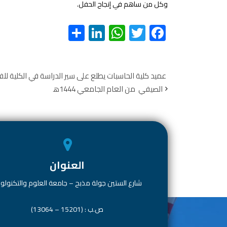
وكل من ساهم في إنجاح الحفل.
S
Li
W
T
F
h
nk
h
wi
ac
ar
e
at
tt
e
e
dI
s
er
b
عميد كلية الحاسبات يطلع على سير الدراسة في الكلية لل
الصيفي من العام الجامعي 1444ه‍
n
A
o
p
ok
p
العنوان
شارع الستين جولة مذبح – جامعة العلوم والتكنولوج
ص.ب : (15201 – 13064)