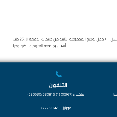
فصل
حفل توديع المجموعة الثانية من خريجات الدفعة ال 25 طب
أسنان بجامعة العلوم والتكنولوجيا
التلفون
يا
فاكس: (00967 (1) 530630/530815)
موبايل : 777761641