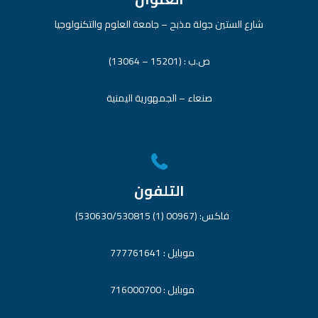
شارع الستين جولة مذبح – جامعة العلوم والتكنولوجيا
ص.ب : (15201 – 13064)
صنعاء – الجمهورية اليمنية
التلفون
فاكس: (00967 (1) 530630/530815)
موبايل : 777761641
موبايل : 716000700