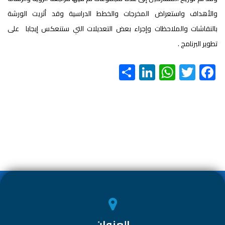
والأهداف واستعراض المخرجات والخطط الدراسية وقد أثريت الورشة
بالنقاشات والملاحظات وإجراء بعض التعديلات التي ستنعكس إيجابا على
تطوير البرنامج .
S
Li
W
T
F
h
nk
h
wi
ac
ar
e
at
tt
e
e
dI
s
er
b
n
A
o
p
ok
p
العنوان