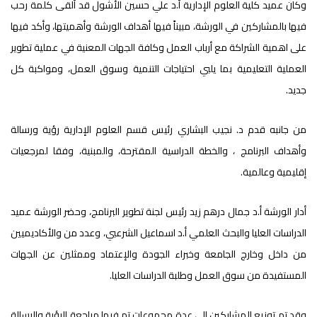
وكان عميد كلية العلوم الإدارية أ.د علي حسين الأشول قد ألقى كلمة رحب
فيها بالمشاركين في الورشة، مبيناً فيها أهداف الورشة وأهميتها، وأكد فيها
على اهمية الشراكة مع أرباب العمل وكافة الجهات المعنية في عملية تطوير
العملية التعليمية بما يلبي احتياجات التنمية وسوق العمل، ومواكبة كل
جديد.
من جانبه قدم د. نجيب البشاري رئيس قسم العلوم الإدارية رؤية ورسالة
وأهداف البرنامج ، والخطة الدراسية المقترحة، والمبنية، وفقا لمرجعيات
إقليمية وعالمية.
أدار الورشة أ.د جمال درهم زيد رئيس لجنة تطوير البرنامج، وحضر الورشة عميد
الدراسات العليا والبحث العلمي أ.د اسماعيل الشرعبي، وعدد من والأكاديميين
من داخل وخارج الجامعة وخبراء الجودة والإعتماد وممثلين عن الجهات
المستفيدة من سوق العمل وطلبة الدراسات العليا.
وقد تم توزيع المشاركين إلى عدة مجموعات تم فيها مراجعة الرؤية والرسالة