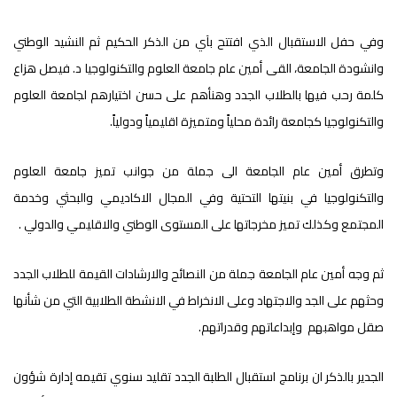
وفي حفل الاستقبال الذي افتتح بآي من الذكر الحكيم ثم النشيد الوطني
وانشودة الجامعة، القى أمين عام جامعة العلوم والتكنولوجيا د. فيصل هزاع
كلمة رحب فيها بالطلاب الجدد وهنأهم على حسن اختيارهم لجامعة العلوم
والتكنولوجيا كجامعة رائدة محلياً ومتميزة اقليمياً ودولياً.
وتطرق أمين عام الجامعة الى جملة من جوانب تميز جامعة العلوم
والتكنولوجيا في بنيتها التحتية وفي المجال الاكاديمي والبحثي وخدمة
المجتمع وكذلك تميز مخرجاتها على المستوى الوطني والاقليمي والدولي .
ثم وجه أمين عام الجامعة جملة من النصائح والارشادات القيمة للطلاب الجدد
وحثهم على الجد والاجتهاد وعلى الانخراط في الانشطة الطلابية التي من شأنها
صقل مواهبهم وإبداعاتهم وقدراتهم.
الجدير بالذكر ان برنامج استقبال الطلبة الجدد تقليد سنوي تقيمه إدارة شؤون