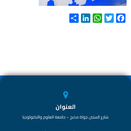
S
Li
W
T
F
h
nk
h
wi
ac
ar
e
at
tt
e
e
dI
s
er
b
n
A
o
p
ok
p
العنوان
شارع الستين جولة مذبح – جامعة العلوم والتكنولوجيا