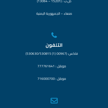
ص.ب : (15201 – 13064)
صنعاء – الجمهورية اليمنية
التلفون
فاكس: (00967 (1) 530630/530815)
موبايل : 777761641
موبايل : 716000700