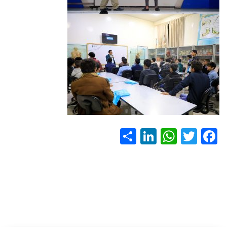
S
Li
W
T
F
h
nk
h
wi
ac
ar
e
at
tt
e
e
dI
s
er
b
n
A
o
p
ok