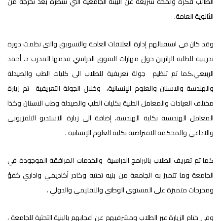
الطالب فكرة ولمحة سريعة عن البيئة الجامعية التي تنتظره بعد تخرجه من
الثانوية العامة.
وقد كان في استقبالهم إدارة العلاقات العامة والتسويق والتي نظمت دورة
تدريبية للطلبة الزائرين حول مهارات التفوق الدراسي قدمها المدرب د. أحمد
الربيعي،كما تم تنظيم جولة تعريفية للطلاب الى كليات الطب والصيدلة
والهندسة والاسنان والعلوم الإنسانية، وخلال الجولة التعريفية تم زيارة
مختلف العيادات والمعامل الطبية بكليات الطب والصيدلة وطب الاسنان وكذا
المعامل الهندسية بكلية الهندسة، إضافة الى زيارة الاستديو التلفزيوني
والاذاعي والمحكمة الافتراضية بكلية العلوم الإنسانية .
كما تم تعريف الطلاب بالبرامج الدراسية والخدمات المرافقة الموجودة في
الجامعة وما تتميز به الجامعة من بنيه تحتيه وكادر أكاديمي واداري كفؤ
ومخرجات متميزة على المستوى الوطني والاقليمي والدولي .
وفي ختام الزيارة عبر الطلاب ومشرفيهم عن اعجابهم بالبنية التحتية للجامعة ،