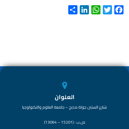
S
Li
W
T
F
h
nk
h
wi
ac
ar
e
at
tt
e
e
dI
s
er
b
n
A
o
p
ok
p
العنوان
شارع الستين جولة مذبح – جامعة العلوم والتكنولوجيا
ص.ب : (15201 – 13064)