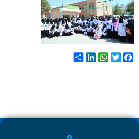
S
Li
W
T
F
h
nk
h
wi
ac
ar
e
at
tt
e
e
dI
s
er
b
n
A
o
p
ok
p