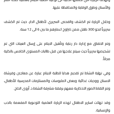
والأسنان وطرق الوقاية والمحافظة عليها.
وخلال الزيارة تم الكشف والفحص السريري لأطفال الدار، حيث تم الكشف
سريرياً لنحو 300 طفل ممن تتراوح اعمارهم ما بين 6 الى 12 سنة.
وتم الاتفاق مع إدارة دار رعاية وتأهيل الايتام على إرسال العينات التي تم
تشخيصها سريرياً حيث سيتم علاجها من قبل طالبات المستوى الخامس بالكلية
مجاناً.
وفي نهاية النشاط تم تقديم هدايا للطلبة الايتام عبارة عن معاجين وفرشاة
الاسنان ووجبات غذائية وبعض الملبوسات والمستلزمات المدرسية للأطفال،
وتم التقاط الصور التذكارية معهم برفقة مشرفة النشاط د. أروى الحاج.
وقد تهللت اسارير الاطفال لهذه الزيارة العلمية التوعوية المفعمة بالحب
والإنسانية.