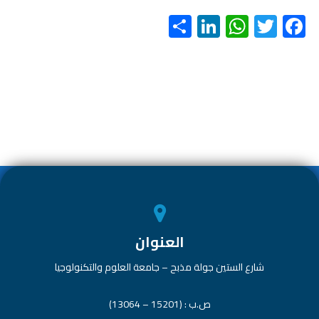
S
Li
W
T
F
h
nk
h
wi
ac
ar
e
at
tt
e
e
dI
s
er
b
n
A
o
p
ok
p
العنوان
شارع الستين جولة مذبح – جامعة العلوم والتكنولوجيا
ص.ب : (15201 – 13064)