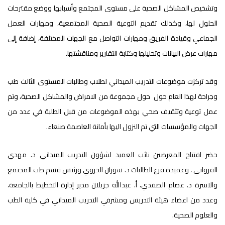
وتشخيص المشاكل الصحية على مستوى المجتمع وأسبابها ووضع مقترحات
الحلول لها، وكذلك تقديم التوعية الصحية المجتمعية، ومهارات العمل
الجماعي وقيادة الفريق ومهارات التواصل مع الجهات المختلفة، إضافة إلى
مهارات عرض البيانات وتحليلها وكتابة التقارير ومناقشتها.
وقد تركزت موضوعات التدريب الميداني لطلاب وطالبات المستوى الثالث طب
وجراحة لهذا العام حول حول مجموعة من الامراض والمشاكل الصحية، وتم
عمل توعية وتثقيف صحي بهذه الموضوعات من قبل الطلبة في عدد من
الجهات والمؤسسات التي تم النزول اليها بأمانة العاصمة صنعاء.
حضر افتتاح المعرضين نائب العميد لشؤون التدريب الميداني د. مهدي
القرواني ، وعميدة فرع الطالبات د. سوزان الحروي ورئيس قسم طب المجتمع
والاسرة د. عصام الصفدي، أ. عبدالله جزيلان مدير إدارة التخطيط بالجامعة،
وعدد من اعضاء هيئة التدريس ومشرفي التدريب الميداني في كلية الطب
والعلوم الصحية.