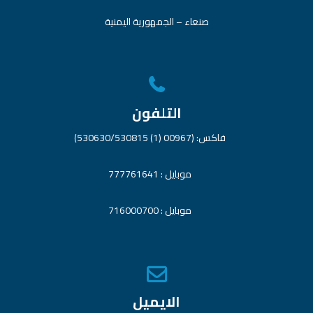
صنعاء – الجمهورية اليمنية
التلفون
فاكس: (00967 (1) 530630/530815)
موبايل : 777761641
موبايل : 716000700
الايميل