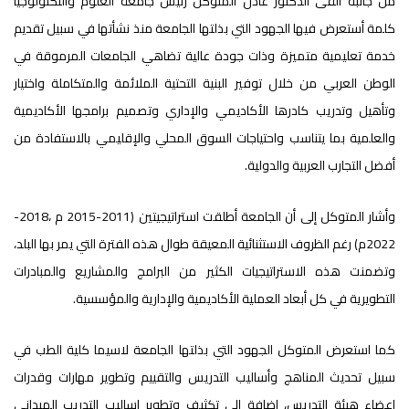
من جانبه القى الدكتور عادل المتوكل رئيس جامعة العلوم والتكنولوجيا
كلمة أستعرض فيها الجهود التي بذلتها الجامعة منذ نشأتها في سبيل تقديم
خدمة تعليمية متميزة وذات جودة عالية تضاهي الجامعات المرموقة في
الوطن العربي من خلال توفير البنية التحتية الملائمة والمتكاملة واختيار
وتأهيل وتدريب كادرها الأكاديمي والإداري وتصميم برامجها الأكاديمية
والعلمية بما يتناسب واحتياجات السوق المحلي والإقليمي بالاستفادة من
أفضل التجارب العربية والدولية.
وأشار المتوكل إلى أن الجامعة أطلقت استراتيجيتين (2011-2015 م ،2018-
2022م) رغم الظروف الاستثنائية المعيقة طوال هذه الفترة التي يمر بها البلد،
وتضمنت هذه الاستراتيجيات الكثير من البرامج والمشاريع والمبادرات
التطويرية في كل أبعاد العملية الأكاديمية والإدارية والمؤسسية.
كما استعرض المتوكل الجهود التي بذلتها الجامعة لاسيما كلية الطب في
سبيل تحديث المناهج وأساليب التدريس والتقييم وتطوير مهارات وقدرات
اعضاء هيئة التدريس، إضافة الى تكثيف وتطوير اساليب التدريب الميداني