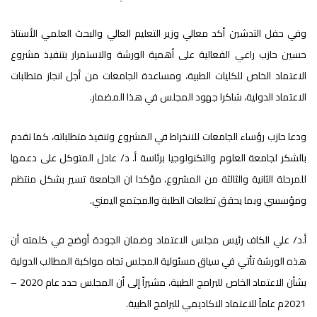
وفي حفل التدشين أكد معالي وزير التعليم العالي والبحث العلمي الأستاذ
حسين حازب راعي الفعالية على أهمية الورشة والاستمرار بتنفيذ مشروع
الاعتماد الخاص للكليات الطبية، ومساعدة الجامعات من أجل انجاز متطلبات
الاعتماد الدولية، شاكرا جهود المجلس في هذا المضمار.
ودعا حازب رؤساء الجامعات للانخراط في المشروع وتنفيذ متطلباته، كما تقدم
بالشكر لجامعة العلوم والتكنولوجيا برئاسة أ. د/ عادل المتوكل على دعمها
للمرحلة الثانية والثالثة من المشروع، مؤكدا ان الجامعة تسير بشكل منتظم
ومؤسسي وبما يحقق تطلعات الطلبة والمجتمع اليمني.
أ.د/ علي الكاف رئيس مجلس الاعتماد وضمان الجودة أوضح في كلمته أن
هذه الورشة تأتي في سياق مسئولية المجلس تجاه مواكبة المطالب الدولية
بشأن الاعتماد الخاص للبرامج الطبية، مشيراً إلى أن المجلس حدد عام 2020 –
2021م عاماً للاعتماد الاكاديمي للبرامج الطبية.