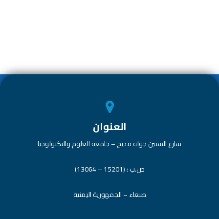
ar
e
at
tt
e
e
dI
s
er
b
n
A
o
p
ok
p
العنوان
شارع الستين جولة مذبح – جامعة العلوم والتكنولوجيا
ص.ب : (15201 – 13064)
صنعاء – الجمهورية اليمنية