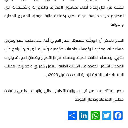
للطلبة من اجل إعداد أطباء يمتلكون المعارف والمهارات والأخلاقيات التي
تمكنهم من ممارسة مهنة الطب بكفاءة عالية ووفق المعايير المحلية
والدولية.
الجدير بالذكر، أن الورشة سيديرها الخبير الدولي أ.د/ عبداللطيف حيدر وفريق
مساعد له، وحضرها رؤوساء جامعات حكومية وأهلية التي فيها برامج طب
بشري، وعمداء الكليات الطبية، وعمداء مراكز التطوير وضمان الجودة، ونواب
العمداء لشئون الجودة في الكليات الطبية، للعمل كفريق واحد لإنجاز مطالب
الاعتماد خلال الفترة الزمنية المحددة قبل 2023م.
حضر الإفتتاح عدد من قيادات وزارة التعليم العالي والبحث العلمي وقيادة
مجلس الاعتماد وضمان الجودة.
S
Li
W
T
F
h
nk
h
wi
ac