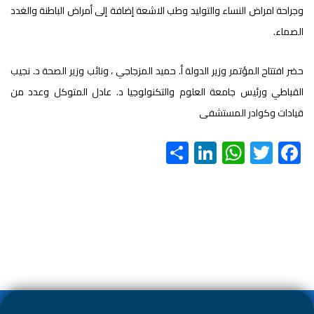
وجراحة امراض النساء والتوليد وطب الاشعة إضافة إلى أمراض الباطنة والغدد
الصماء.
حضر افتتاح المؤتمر وزير الدولة أ. حميد المزجاجي ، ونائب وزير الصحة د. نجيب
القباطي ورئيس جامعة العلوم والتكنولوجيا د. عادل المتوكل وعدد من
قيادات وكوادر المستشفى
S
Li
W
T
F
h
nk
h
wi
ac
ar
e
at
tt
e
e
dI
s
er
b
n
A
o
p
ok
p