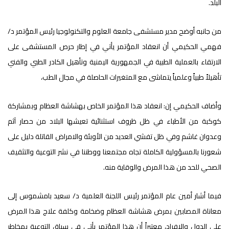
البلد.
من جانبه أوضح مدير مستشفى جامعة العلوم والتكنولوجيا رئيس المؤتمر د/
فهمي الحكيمي أن انعقاد المؤتمر يأتي في إطار حرص المستشفى على
الارتقاء بالعملية الطبية في الجمهورية اليمنية وتأهيل الكادر الطبي والفني
تأهيلاً طبياً وعلمياً يتماشى مع المتغيرات الحاصلة في مجال الطب،
وأضاف الحكيمي إن: انعقاد هذا المؤتمر الخاص بهشاشة العظام وبمشاركة
كوكبة من الأطباء في ظل ظروف استثنائية تعيشها البلاد من حصار آثم
وعدوان غاشم وفي ظل تفشي العديد من الأوبئة والامراض القاتلة دليل على
شعورنا بالمسؤولية الكاملة تجاه مجتمعنا ووطننا في نشر التوعية والتثقيف
الصحي للحد من هذا المرض والوقاية منه.
فيما أشار أمين عام المؤتمر رئيس اللجنة العلمية د/ سعيد بامشموس إلى
معاناة المصابين بمرض هشاشة العظام وضخامة وكلفة علاج هذا المرض
على الدول والافراد، معتبراً أن هذا المؤتمر يأتي في سياق التوعية بمخاطر