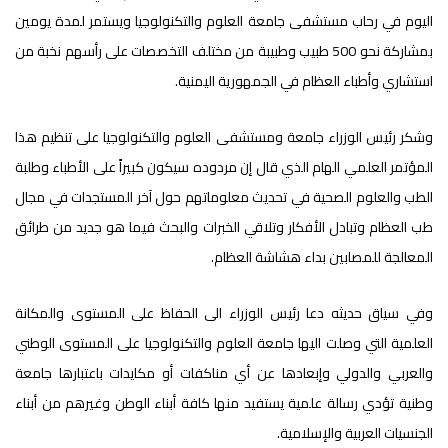
اليوم في رحاب مستشفى جامعة العلوم والتكنولوجيا ويستمر لمدة يومين
بمشاركة نحو 500 طبيب وطبيبة من مختلف التخصصات على رأسهم نخبة من
استشاري وأطباء العظام في الجمهورية اليمنية.
وشكر رئيس الوزراء جامعة ومستشفى العلوم والتكنولوجيا على تنظيم هذا
المؤتمر العلمي الهام الذي قال إن مردوده سيكون كبيراً على الأطباء وطلبة
الطب والعلوم الصحية في تحديث معلوماتهم حول آخر المستجدات في مجال
طب العظام وتبادل الأفكار وتلاقي الخبرات والبحث فيما هو جديد من طرائق
المعالجة للمصابين بداء هشاشة العظام.
وفي سياق حديثه دعا رئيس الوزراء الى الحفاظ على المستوى والمكانة
العلمية التي وصلت اليها جامعة العلوم والتكنولوجيا على المستوى الوطني
والعربي والدولي وإبعادها عن أي مناكفات أو مكايدات باعتبارها جامعة
وطنية تؤدي رسالة علمية يستفيد منها كافة أبناء الوطن وغيرهم من أبناء
الجنسيات العربية والإسلامية.