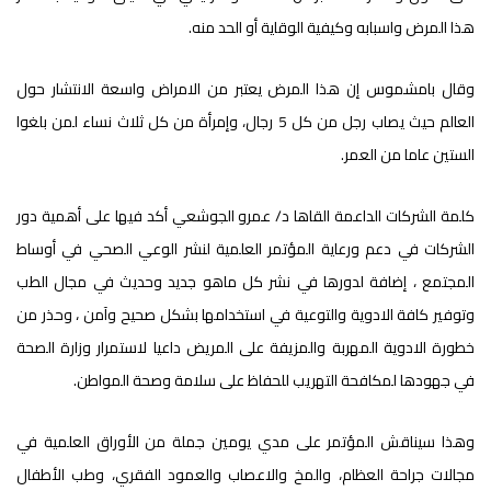
هذا المرض واسبابه وكيفية الوقاية أو الحد منه.
وقال بامشموس إن هذا المرض يعتبر من الامراض واسعة الانتشار حول
العالم حيث يصاب رجل من كل 5 رجال، وإمرأة من كل ثلاث نساء لمن بلغوا
الستين عاما من العمر.
كلمة الشركات الداعمة القاها د/ عمرو الجوشعي أكد فيها على أهمية دور
الشركات في دعم ورعاية المؤتمر العلمية لنشر الوعي الصحي في أوساط
المجتمع ، إضافة لدورها في نشر كل ماهو جديد وحديث في مجال الطب
وتوفير كافة الادوية والتوعية في استخدامها بشكل صحيح وآمن ، وحذر من
خطورة الادوية المهربة والمزيفة على المريض داعيا لاستمرار وزارة الصحة
في جهودها لمكافحة التهريب للحفاظ على سلامة وصحة المواطن.
وهذا سيناقش المؤتمر على مدي يومين جملة من الأوراق العلمية في
مجالات جراحة العظام، والمخ والاعصاب والعمود الفقري، وطب الأطفال