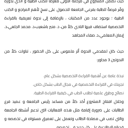
حيث تضمن المشروع في مرحلته الأولى معرضاً للكتب الطبية و الذي بدوره
وفّر فرصةً للطلبة بفرعي الجامعة للحصول على نسخٍ لأهم المراجع و الكتب
الطبية ؛ بوجود عدد من المكتبات ، بالإضافة إلى ندوة تعريفية بالقراءة
التخصصية استضاف فيها النادي كلاً من، د. منير باشعيب،د. محمد الجلعي،د.
إيمان المعلمي،د. صفاء المجاهد
حيث كان لمقدمي الندوة أثر ملموس على كل الحضور ، تناولت كلاً من
الندوتين 3 محاور:
نبذة عامة عن أهمية القراءة التخصصية بشكل عام.
تجربتك في القراءة التخصصية في مجال الطب بشكل خاص.
نصائح وطرق علمية لطلاب الطب في كيفية القراءة الطبية.
وخلال افتتاح المشروع أكد كلاً من مساعد رئيس الجامعة و عميد فرع
الطالبات على ضرورة إقامة مثل هذه الفعاليات التي تدعم أنشطة الجامعة
والتي تصب في مصلحة الطالب وتعمل على تعميق مستواه في تخصصه و
قدراته الإطلاعية على كل جديد في تخصصه .