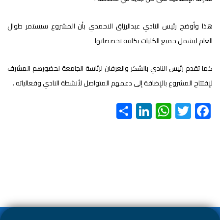
هذا وأوضح رئيس النادي عبدالرزاق الاحمدي بأن المشروع سيستمر طوال
العام ليشمل جميع الكليات بكافة تخصصاتها
كما تقدم رئيس النادي بالشكر والعرفان لرئاسة الجامعة لحضورهم المشرف
لإفتتاح المشروع بالإضافة إلى دعمهم المتواصل لأنشطة النادي وفعالياته .
S
Li
W
T
F
h
nk
h
wi
ac
ar
e
at
tt
e
e
dI
s
er
b
n
A
o
p
ok
p