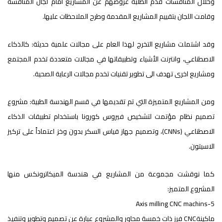
وخلال المناقشات قدم الطلبة عروضهم عن المشاريع أمام لجان المناقشة
وقامت اللجان بتقييم المشاريع المقدمة وطرح الملاحظات عليها.
وقد اشتملت مشاريع التخرج لهذا العام على مجالات علمية حديثة: كالذكاء
الاصطناعي، وانترنت الأشياء وتطبيقاتها في مجالات متعددة تخدم المجتمع
ومشاريع اخرى تهدف الى تطوير تقنيات تخدم مجالات الرعاية الصحية.
ومن المشاريع المتميزة التي تم تقديمها في قسم الهندسة الطبية: مشروع
تصميم نظام مؤتمت لتشخيص فيروس كورونا باستخدام تطبيقات الذكاء
الاصطناعي (CNNs)، وتصميم جهاز قياس السكر بدون وخز اعتماداً على تركيز
الاسيتون.
كما نوقشت مجموعة من المشاريع في هندسة الميكاترونكس منها
المشروع المتميز:
5-Axis milling CNC machins
ماكينةCNC فرز ذات خمسة محاور والمشروع عبارة عن تصميم وتطوير وتنفيذ