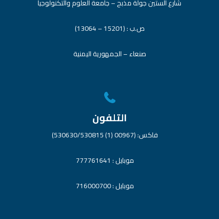
شارع الستين جولة مذبح – جامعة العلوم والتكنولوجيا
ص.ب : (15201 – 13064)
صنعاء – الجمهورية اليمنية
التلفون
فاكس: (00967 (1) 530630/530815)
موبايل : 777761641
موبايل : 716000700