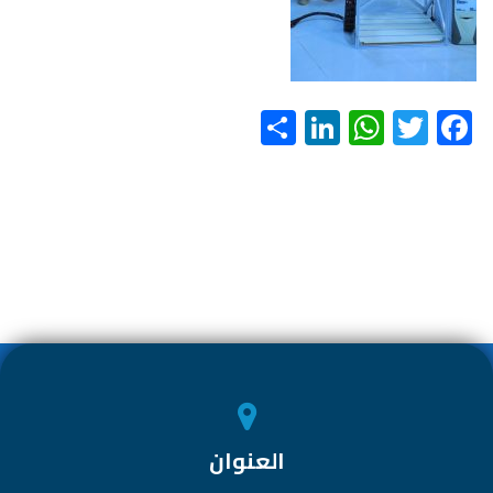
S
Li
W
T
F
h
nk
h
wi
ac
ar
e
at
tt
e
e
dI
s
er
b
n
A
o
p
ok
p
العنوان