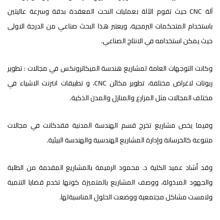
آلة CNC حيث تقوم الآلة بعمليات النحت المعقدة بدقة وسرعة عاليتين
باستخدام المتحكمات البرمجية، ويعتبر هذا البحث صناعي من الدرجة الاولى
حيث يمكن استخدامه في الانتاج الصناعي.
وكانت التوجهات العامة لمشاريع هندسة الميكاترونكس في مجالات : تطوير
ربوتات لاغراض مختلفة، تطوير مكائن CNC، و تطبيقات انترنت الاشياء في
مختلف المجالات مثل المزارع والمنازل والمدن الذكية.
وفيما يخص مشاريع تخرج قسم الهندسة المدنية فقدكانت في مجالات
متنوعة كالخرسانة وإدارة المشاريع الهندسية والهندسة البيئية.
وقد أشاد عميد الكلية د. محمود الرميمة بالمشاريع المقدمة من الطلبة
والجهود المبذولة، ووصف المشاريع بالمتميزة كونها تخدم قضايا التنمية
ولامست مشاكل مجتمعية ووضعت الحلول المناسبةلها.