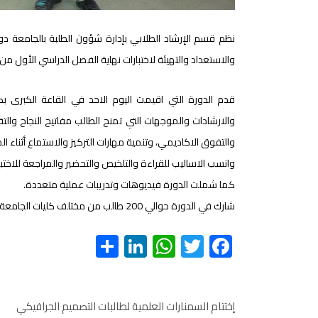
نظم قسم الإرشاد الطلابي بإدارة شؤون الطلبة بالجامعة دور
والاستعداد والتهيئة لاختبارات نهاية الفصل الدراسي الأول من العام ا
قدم الدورة التي اقيمت اليوم الاحد في القاعة الكبرى ب
والارشادات والموجهات التي تمنح الطالب مفاتيح النجاح والتف
والتفوق الاكاديمي، وتنمية مهارات التركيز والاستماع أثناء ال
وانسب الاساليب للقراءة والتلخيص والتحضير والمراجعة للاختبا
كما شملت الدورة فيديوهات وتدريبات عملية متعددة.
شارك في الدورة حوالي 200 طالب من مختلف كليات الجامعة.
S
Li
W
T
F
h
nk
h
wi
ac
ar
e
at
tt
e
e
dI
s
er
b
إختتام السمنارات العلمية لطالبات التصميم الجرافيكي