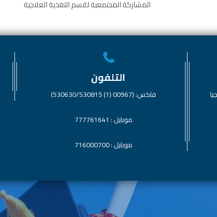
المشاركة المجتمعية لقسم التغذية العلاجية
التلفون
يا
فاكس: (00967 (1) 530630/530815)
موبايل : 777761641
موبايل : 716000700