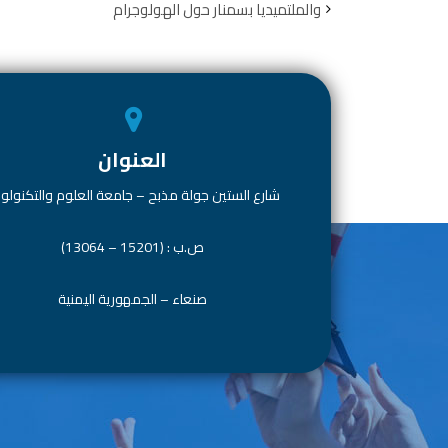
والملتميديا بسمنار حول الهولوجرام
n
A
o
p
ok
p
العنوان
شارع الستين جولة مذبح – جامعة العلوم والتكنولوج
ص.ب : (15201 – 13064)
صنعاء – الجمهورية اليمنية