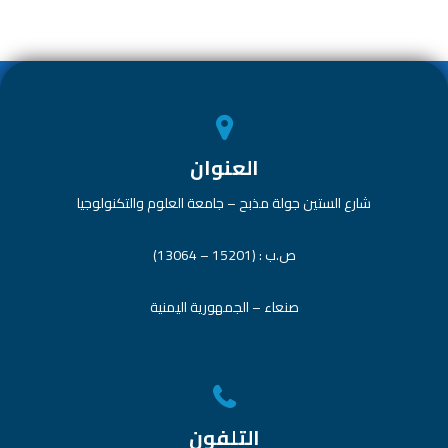
p
ok
p
العنوان
شارع الستين جولة مذبح – جامعة العلوم والتكنولوجيا
ص.ب : (15201 – 13064)
صنعاء – الجمهورية اليمنية
التلفون