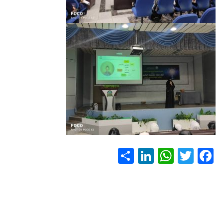
S
Li
W
T
F
h
nk
h
wi
ac
ar
e
at
tt
e
e
dI
s
er
b
n
A
o