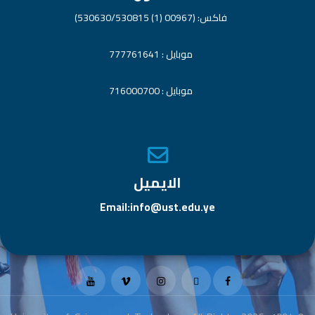
فاكس: (00967 (1) 530630/530815)
موبايل : 777761641
موبايل : 716000700
الايميل
Email:info@ust.edu.ye