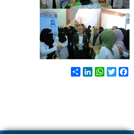
S
Li
W
T
F
h
nk
h
wi
ac
ar
e
at
tt
e
e
dI
s
er
b
n
A
o
p
ok
p