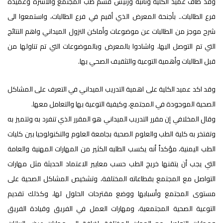
وقد طاف عميد الكلية ونائبه ورئيس قسم طب المجتمع والأسرة وعميدة
فرع الطالبات.. بأجنحة المعرض الذي أقيم في فرع الطالبات، واستمعوا الى
شرح موجز من الطالبات عن موضوعات وأماكن النزول الميداني واهم النتائج
التي تم التوصل اليها، واشادوا بالمعرض وبالموضوعات التي تم تناولها من
قبل الطالبات وأهمية التوعية والتثقيف الصحي بها.
وقد اكد عميد الكلية على اهمية التدريب الميداني في التعرف على المشاكل
الصحية الموجودة في المجتمع، وكيفية التوعية بها والتعامل معها.
وقال المخلافي إن مقرر التدريب الميداني هو المقرر الذي تنفرد به وتتميز به
وتفتخر به كلية الطب والعلوم الصحية بجامعة العلوم والتكنولوجيا بين كليات
الطب اليمنية، مؤكداً أنه يكسب الطلبه الكثير من المهارات المهنية والعامة
التي يجب أن يتقنها خريج الطب حسب معايير الاعتماد الحديثة مثل مهارات
التواصل مع المجتمع بقطاعاته المختلفة، وتشخيص المشاكل الصحية على
مستوى المجتمع وأسبابها ووضع مقترحات الحلول لها، وكذلك تقديم
التوعية الصحية المجتمعية، ومهارات العمل في الفريق وقيادة الفريق