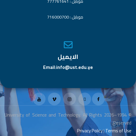
موبايل : 777761641
موبايل : 716000700
الايميل
Email:info@ust.edu.ye
© 1994–2026 University of Science and Technology. All Rights
Reserved.
Privacy Policy
|
Terms of Use