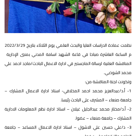
نظمت عمادة الدراسات العليا والبحث العلمي يوم الثلاثاء بتاريخ 2022/3/29
م الساعة العاشرة صباحا في قاعة الشهيد اسامة المدني بمنبى الإدارية
المناقشة العلنية لرسالة الماجستير في ادارة الاعمال للباحث/ماجد احمد علي
محمد الشوذبي.
وتكونت لجنة المناقشة من:
1- أ.د/عبدالعزيز محمد احمد المخلافي- استاذ ادارة الاعمال المشارك –
جامعة صنعاء – المشرف على الباحث رئيسا.
2- أ.د/مختار محمد عبدالجليل غيلان – استاذ ادارة نظم المعلومات الادارية
المشارك – جامعة صنعاء – عضوا.
3- د/علي حسين علي الاشول – استاذ ادارة الاعمال المساعد – جامعة