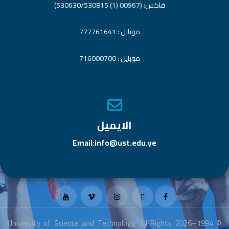
فاكس: (00967 (1) 530630/530815)
موبايل : 777761641
موبايل : 716000700
الايميل
Email:info@ust.edu.ye
© 1994–2026 University of Science and Technology. All Rights