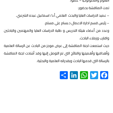
العلوم والتكنولوجيا – عضوا.
تمت المناقشة بحضور:
– عميد الدراسات العليا والبحث العلمي أ.د/ اسماعيل عبده الشرعبي.
– رئيس قسم ادارة الاعمال د.بسام علي مسلم.
وعدد من أعضاء هيئة التدريس و طلبة الدراسات العليا والمهتمين والباحثين
واقارب وزملاء الباحث.
حيث استمعت لجنة المناقشة إلى عرض موجز من الباحث عن الرسالة العلمية
وأهدافها وأهميتها والنتائج التي تم التوصل إليها وقد أشادت لجنة المناقشة
بالرسالة التي قدمها الباحث وبقدراته العلمية والبحثية.
S
Li
W
T
F
h
nk
h
wi
ac
ar
e
at
tt
e
e
dI
s
er
b
n
A
o