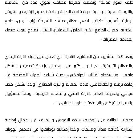
خلف اسوار مدينة” ونظمت معرضاً مصاحب يحوي عدد من التصاميم
واللوحات الفنية الابداعية، حيث قامت الطالبة بإعادة تصميم الزخارف والنقوش
اليمنية بأسلوب احترافي لاهم معالم صنعاء القديمة (باب اليمن، جامع
البكيرية، محراب الجامع الكبير، المآذن، السماسر، السبيل، نماذج لبيوت صنعاء
القديمة، القمريات) .
ويعد هذا المشروع من المشاريع النادرة التي تعمل على إحياء التراث اليمني
والمعالم التاريخية التي نالها الكثير من الإهمال وإعادة تصميمها بشكل
واقعي وباستخدام تقنيات الجرافكس، بحيث تساعد الجهات المختصة في
إعادة ترميم والحفاظ على هذه المعالم والارث الحضاري، وكذا تشكل جذب
سياحي وتعريف العالم بالتراث اليمني والمعالم التاريخية- وفقاً لمسؤول
برنامج الجرافيكس بالجامعة د. جاود الحمادي – .
وعملت الطالبة على توظيف هذه النقوش والزخارف في اعمال إبداعية
ابتكارية لأغلفة هدايا ومنتجات، وكذا إمكانية توظيفها في تصميم الهويات