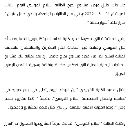
جاء ذلك خلال عرض مشروع تخرج الطالبة اسلام القوسي اليوم الثلاثاء
الموافق 31 – 5 – 2022م، في فرع الطالبات بالجامعة، والذي حمل عنوان ”
اسرار خلف أسوار مدينة ” .
وفي المناقشة التي حضرها عميد كلية الحاسبات وتكنولوجيا المعلومات أ.د
بلال الفهيدي وقيادة فرع الطالبات، اعتبر الحاضرين والمناقشين ماقدمته
الطالبه اسلام اكبر من مجرد مشروع تخرج جامعي إذ يعد بمثابة بنك مشاريع
للمنتجات اليمنية الاصلية التي تعكس حضارة وثقافة وهوية الشعب اليمني
العريق.
وقال عميد الكلية الفهيدي ” إن الإبداع اليوم يتجلى في اروع صوره في
تصاميم واعمال المصممة إسلام القوسي”، مضيفاً ” هذا مشروع بحجم
وطن “، ودعا الجهات اليمنية المعنية الى تبني مثل هذه المشاريع ودعمها .
وكانت الطالبة “اسلام القوسي”، قدمت عرضاً لمشروعها المعنون ب “اسرار