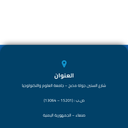
ar
e
at
tt
e
e
dI
s
er
b
n
A
o
p
ok
p
العنوان
شارع الستين جولة مذبح – جامعة العلوم والتكنولوجيا
ص.ب : (15201 – 13064)
صنعاء – الجمهورية اليمنية