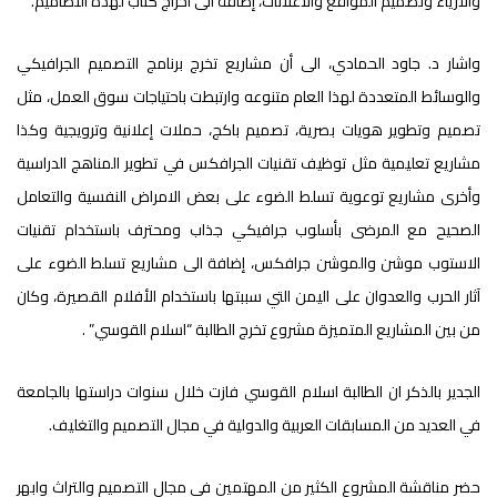
والازياء وتصميم المواقع والاعلانات، إضافة الى اخراج كتاب لهذه التصاميم.
واشار د. جاود الحمادي، الى أن مشاريع تخرج برنامج التصميم الجرافيكي
والوسائط المتعددة لهذا العام متنوعه وارتبطت باحتياجات سوق العمل، مثل
تصميم وتطوير هويات بصرية، تصميم باكج، حملات إعلانية وترويجية وكذا
مشاريع تعليمية مثل توظيف تقنيات الجرافكس في تطوير المناهج الدراسية
وأخرى مشاريع توعوية تسلط الضوء على بعض الامراض النفسية والتعامل
الصحيح مع المرضى بأسلوب جرافيكي جذاب ومحترف باستخدام تقنيات
الاستوب موشن والموشن جرافكس، إضافة الى مشاريع تسلط الضوء على
آثار الحرب والعدوان على اليمن التي سببتها باستخدام الأفلام القصيرة، وكان
من بين المشاريع المتميزة مشروع تخرج الطالبة “اسلام القوسي” .
الجدير بالذكر ان الطالبة اسلام القوسي فازت خلال سنوات دراستها بالجامعة
في العديد من المسابقات العربية والدولية في مجال التصميم والتغليف.
حضر مناقشة المشروع الكثير من المهتمين في مجال التصميم والتراث وابهر