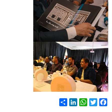
S
Li
W
T
F
h
nk
h
wi
ac