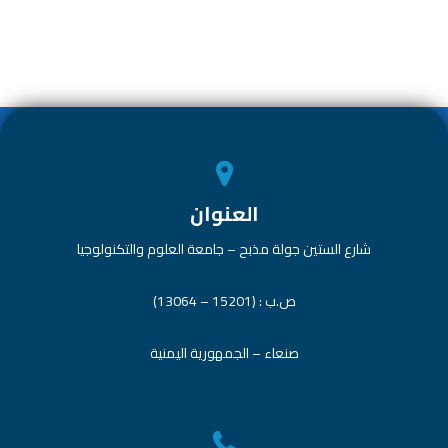
e
dI
s
er
b
n
A
o
p
ok
p
العنوان
شارع الستين جولة مذبح – جامعة العلوم والتكنولوجيا
ص.ب : (15201 – 13064)
صنعاء – الجمهورية اليمنية