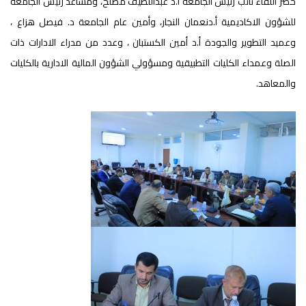
حضر اللقاء نائب رئيس الجامعة أ.د عبداللطيف مصلح، ومساعد رئيس الجامعة
للشؤون الاكاديمية أ.دنعمان النجار، وأمين عام الجامعة د. فيصل هزاع ،
وعميد التطوير والجودة أ.د أمين الكستبان ، وعدد من مدراء الادارات ذات
الصلة وعمداء الكليات التطبيقية ومسؤولي الشؤون المالية الادارية بالكليات
والمعاهد.