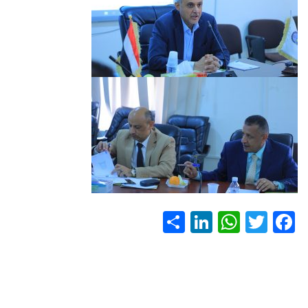
S
Li
W
T
F
h
nk
h
wi
ac
ar
e
at
tt
e
e
dI
s
er
b