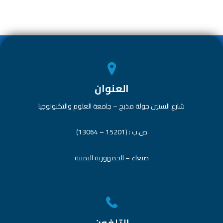
n
A
o
p
ok
p
العنوان
شارع الستين جولة مذبح – جامعة العلوم والتكنولوجيا
ص.ب : (15201 – 13064)
صنعاء – الجمهورية اليمنية
التلفون