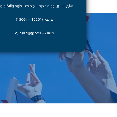
شارع الستين جولة مذبح – جامعة العلوم والتكنولوج
ص.ب : (15201 – 13064)
صنعاء – الجمهورية اليمنية
© 1994–2026 University of Science and Technology. All Rights Reserved.