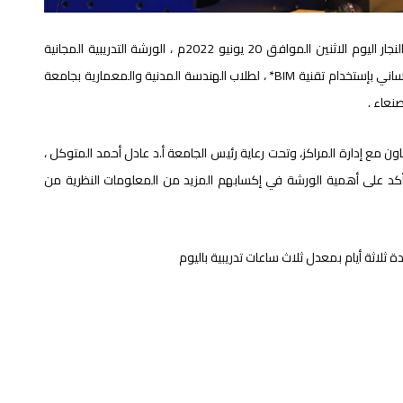
افتتح مساعد رئيس الجامعة للشؤون الأكاديمية أ.د نعمان النجار اليوم الاثنين الموافق 20 يونيو 2022م ، الورشة التدريبية المجانية
*”تحليل وتصميم وإعداد مخططات إنشائية متكاملة لمبنى خرساني بإستخدام تقنية BIM* ، لطلاب الهندسة المدنية والمعمارية بجامعة
نعاء .
ن مع إدارة المراكز، وتحت رعاية رئيس الجامعة أ.د عادل أحمد المتوكل ،
أكد على أهمية الورشة في إكسابهم المزيد من المعلومات النظرية من
 ثلاثة أيام بمعدل ثلاث ساعات تدريبية باليوم