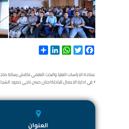
S
Li
W
T
F
h
nk
h
wi
ac
ar
e
at
tt
e
e
dI
s
er
b
عمادة الدراسات العليا والبحث العلمي تناقش رسالة ماجس
في ادارة الاعمال للباحثة/حنان حسن ناجي حمود الشجا
n
A
o
p
ok
p
العنوان