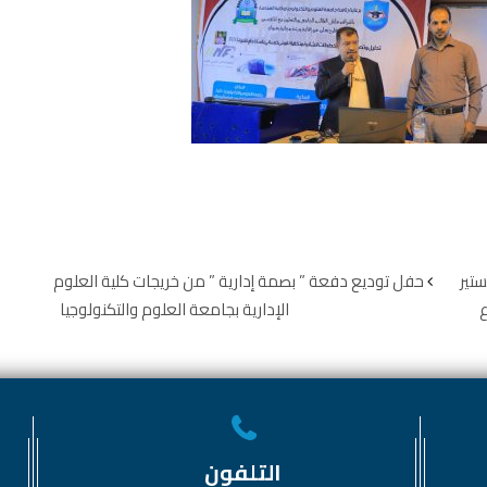
تير
حفل توديع دفعة ” بصمة إدارية ” من خريجات كلية العلوم
ع
الإدارية بجامعة العلوم والتكنولوجيا
التلفون