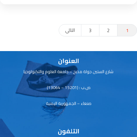
عدد
التالي
3
2
1
فحات
لمقالات
العنوان
شارع الستين جولة مذبح – جامعة العلوم والتكنولوجيا
ص.ب : (15201 – 13064)
صنعاء – الجمهورية اليمنية
التلفون