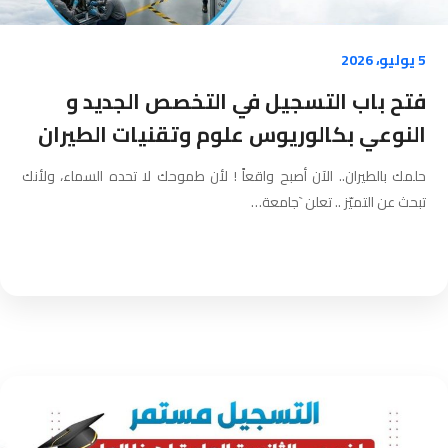
5 يوليو، 2026
فتح باب التسجيل في التخصص الجديد و
النوعي بكالوريوس علوم وتقنيات الطيران
حلمك بالطيران.. الآن أصبح واقعاً ! لأن طموحك لا تحده السماء، ولأنك
تبحث عن التميّز .. تعلن `جامعة…