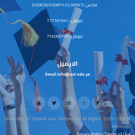
فاكس: (00967 (1) 530630/530815)
موبايل : 777761641
موبايل : 716000700
الايميل
Email:info@ust.edu.ye
© 1994–2026 University of Science and Technology. All Rights
Reserved.
Privacy Policy
|
Terms of Use