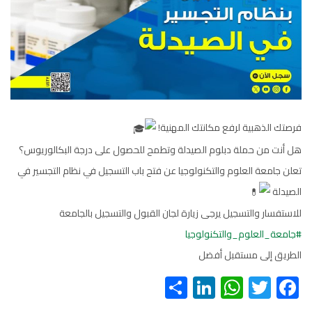
فرصتك الذهبية لرفع مكانتك المهنية!
​هل أنت من حملة دبلوم الصيدلة وتطمح للحصول على درجة البكالوريوس؟
​تعلن جامعة العلوم والتكنولوجيا عن فتح باب التسجيل في نظام التجسير في
الصيدلة
للاستفسار والتسجيل يرجى زيارة لجان القبول والتسجيل بالجامعة
#جامعة_العلوم_والتكنولوجيا
الطريق إلى مستقبل أفضل
S
Li
W
T
F
h
nk
h
wi
ac