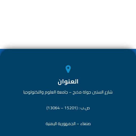
ar
e
at
tt
e
e
dI
s
er
b
n
A
o
p
ok
p
العنوان
شارع الستين جولة مذبح – جامعة العلوم والتكنولوجيا
ص.ب : (15201 – 13064)
صنعاء – الجمهورية اليمنية