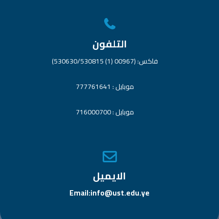
التلفون
فاكس: (00967 (1) 530630/530815)
موبايل : 777761641
موبايل : 716000700
الايميل
Email:info@ust.edu.ye