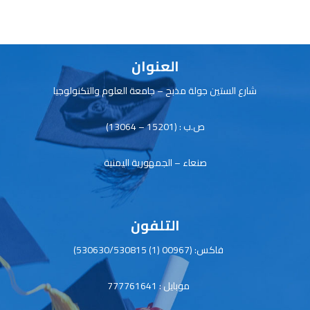
e
dI
s
er
b
n
A
o
p
ok
العنوان
p
شارع الستين جولة مذبح – جامعة العلوم والتكنولوجيا
ص.ب : (15201 – 13064)
صنعاء – الجمهورية اليمنية
التلفون
فاكس: (00967 (1) 530630/530815)
موبايل : 777761641