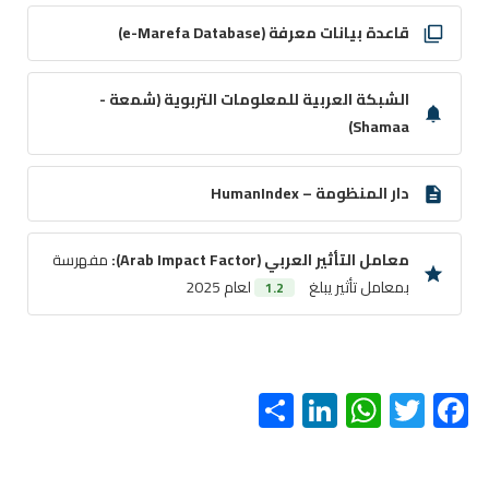
قاعدة بيانات معرفة (e-Marefa Database)
الشبكة العربية للمعلومات التربوية (شمعة -
Shamaa)
دار المنظومة – HumanIndex
معامل التأثير العربي (Arab Impact Factor):
مفهرسة
بمعامل تأثير يبلغ
لعام 2025
1.2
S
Li
W
T
F
h
nk
h
wi
ac
ar
e
at
tt
e