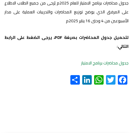
جدول محاضرات برنامج الامتياز للعام 2025م يُرجى من جميع الطلاب الاطلاع
على المرفق الذي يوضح توزيع المحاضرات والتدريبات العملية على مدار
الأسبوعين من 4 وحتى 16 يناير 2025م
لتحميل جدول المحاضرات بصيغة PDF، يرجى الضغط على الرابط
التالي:
جدول محاضرات برنامج الامتياز
S
Li
W
T
F
h
nk
h
wi
ac
ar
e
at
tt
e
e
dI
s
er
b
n
A
o
p
ok