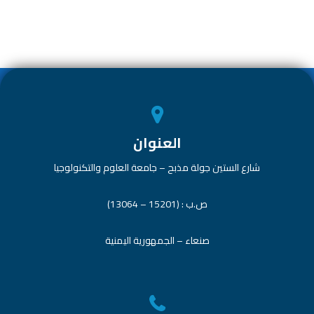
n
A
o
p
ok
p
العنوان
شارع الستين جولة مذبح – جامعة العلوم والتكنولوجيا
ص.ب : (15201 – 13064)
صنعاء – الجمهورية اليمنية