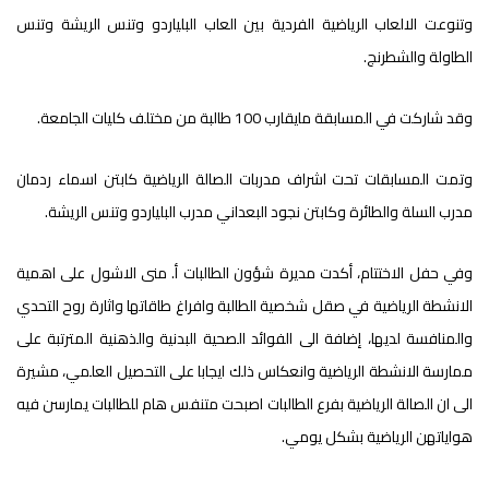
وتنوعت الالعاب الرياضية الفردية بين العاب البلياردو وتنس الريشة وتنس
الطاولة والشطرنج.
وقد شاركت في المسابقة مايقارب 100 طالبة من مختلف كليات الجامعة.
وتمت المسابقات تحت اشراف مدربات الصالة الرياضية كابتن اسماء ردمان
مدرب السلة والطائرة وكابتن نجود البعداني مدرب البلياردو وتنس الريشة.
وفي حفل الاختتام، أكدت مديرة شؤون الطالبات أ. منى الاشول على اهمية
الانشطة الرياضية في صقل شخصية الطالبة وافراغ طاقاتها واثارة روح التحدي
والمنافسة لديها، إضافة الى الفوائد الصحية البدنية والذهنية المترتبة على
ممارسة الانشطة الرياضية وانعكاس ذلك ايجابا على التحصيل العلمي، مشيرة
الى ان الصالة الرياضية بفرع الطالبات اصبحت متنفس هام للطالبات يمارسن فيه
هواياتهن الرياضية بشكل يومي.