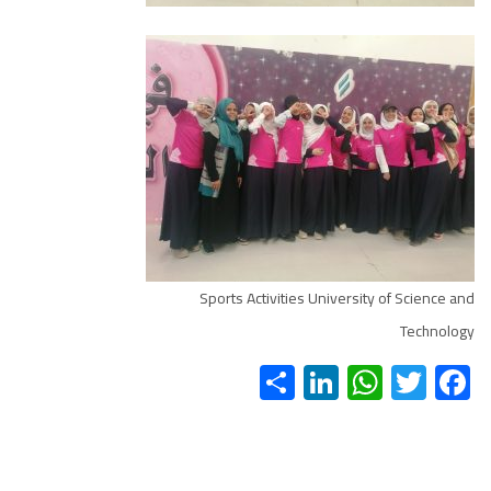
Sports Activities University of Science and
Technology
S
Li
W
T
F
h
nk
h
wi
ac
ar
e
at
tt
e
e
dI
s
er
b