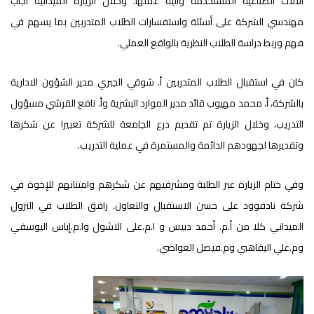
الآلات الصناعية المستخدمة وآلية عملها. وخلال الزيارة الميدانية اجاب
مهندسي الشركة على أسئلة واستفسارات الطلاب المتدربين بما يسهم في
فهم وربط دراسة الطلاب النظرية بالواقع العملي.
كان في استقبال الطلاب المتدربين أ. شوقي الجبري مدير الشؤون الادارية
بالشركة، أ. محمد مهيوب قائد مدير الموارد البشرية وأ. نافع القرشي مسؤول
التدريب، وخلال الزيارة تم تقديم درع الجامعة للشركة تعبيرا عن شكرها
وتقديرها لجهودهم الدائمة والمستمرة في عملية التدريب.
وفي ختام الزيارة عبر الطلبة ومشرفيهم عن شكرهم وامتنانهم للإخوة في
شركة نادفوود على حسن الاستقبال والتعاون. رافق الطلاب في النزول
الميداني كلا من أ.م. أحمد دبيس و ا.م.على الاشول وا.م.إياس اليوسفي
وم.علي اليقاهبي وم.فيصل العواضي.