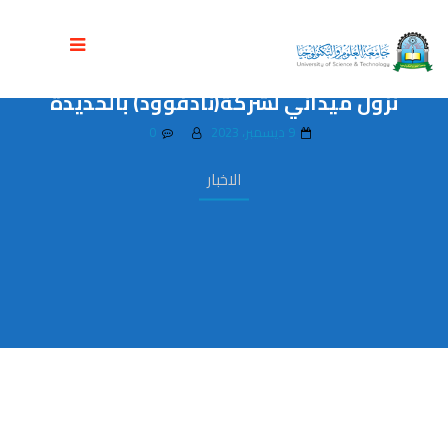
طلاب هندسة الميكاترونكس وهندسة
الالكترونيات الصناعية والتحكم الالي ينفذون
نزول ميداني لشركة(نادفوود) بالحديدة
9 ديسمبر، 2023
0
الاخبار