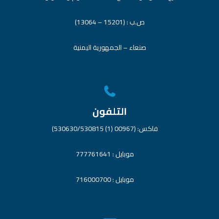
ص.ب : (15201 – 13064)
صنعاء – الجمهورية اليمنية
التلفون
فاكس: (00967 (1) 530630/530815)
موبايل : 777761641
موبايل : 716000700