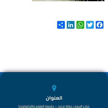
S
Li
W
T
F
h
nk
h
wi
ac
ar
e
at
tt
e
e
dI
s
er
b
n
A
o
p
ok
p
العنوان
شارع الستين جولة مذبح – جامعة العلوم والتكنولوجيا