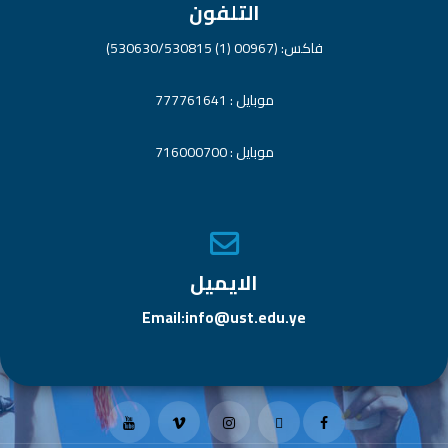
التلفون
فاكس: (00967 (1) 530630/530815)
موبايل : 777761641
موبايل : 716000700
الايميل
Email:info@ust.edu.ye