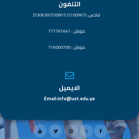
التلفون
فاكس: (00967 (1) 530630/530815)
موبايل : 777761641
موبايل : 716000700
الايميل
Email:info@ust.edu.ye