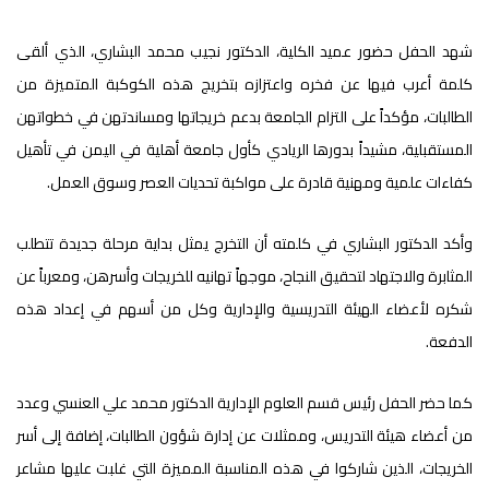
شهد الحفل حضور عميد الكلية، الدكتور نجيب محمد البشاري، الذي ألقى
كلمة أعرب فيها عن فخره واعتزازه بتخريج هذه الكوكبة المتميزة من
الطالبات، مؤكداً على التزام الجامعة بدعم خريجاتها ومساندتهن في خطواتهن
المستقبلية، مشيداً بدورها الريادي كأول جامعة أهلية في اليمن في تأهيل
كفاءات علمية ومهنية قادرة على مواكبة تحديات العصر وسوق العمل.
وأكد الدكتور البشاري في كلمته أن التخرج يمثل بداية مرحلة جديدة تتطلب
المثابرة والاجتهاد لتحقيق النجاح، موجهاً تهانيه للخريجات وأسرهن، ومعرباً عن
شكره لأعضاء الهيئة التدريسية والإدارية وكل من أسهم في إعداد هذه
الدفعة.
كما حضر الحفل رئيس قسم العلوم الإدارية الدكتور محمد علي العنسي وعدد
من أعضاء هيئة التدريس، وممثلات عن إدارة شؤون الطالبات، إضافة إلى أسر
الخريجات، الذين شاركوا في هذه المناسبة المميزة التي غلبت عليها مشاعر