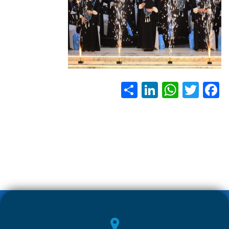
S
Li
W
T
F
h
nk
h
wi
ac
ar
e
at
tt
e
e
dI
s
er
b
n
A
o
p
ok
p