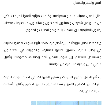
الفرح والفخر والامتنان.
تخلل الحفل فقرات فنية واستعراضية وكلمات مؤثرة ألقتها الخريجات، عبّرن
من خلالها عن شكرهن وامتنانهن لجامعتهن وأساتذتهن، مستعرضات محطات
رحلتهن التعليمية التي اتسمت بالاجتهاد والتحديات والطموح.
ويُعد هذا الحفل تتويجاً لمسيرة أكاديمية امتدت لأربع سنوات، قضتها الطالبات
في رحاب الكلية، اكتسبن خلالها المعارف والمهارات في تخصصهن،
واستعددن للانطلاق إلى سوق العمل بثقة وكفاءة، مدعومات بتأهيل
علمي متين ورعاية مستمرة من الجامعة.
واختُتم الحفل بتكريم الخريجات وتسليم الشهادات، في لحظة مؤثرة اختزلت
سنوات من الكفاح والتميز، وسط تصفيق حار من الحضور وأهالٍ وأساتذة
وزميلات الخريجات.