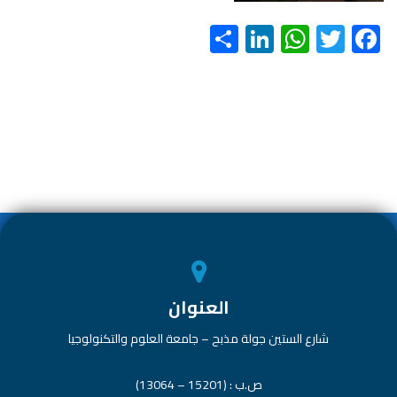
S
Li
W
T
F
h
nk
h
wi
ac
ar
e
at
tt
e
e
dI
s
er
b
n
A
o
p
ok
p
العنوان
شارع الستين جولة مذبح – جامعة العلوم والتكنولوجيا
ص.ب : (15201 – 13064)