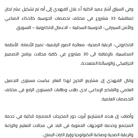
وفي السياق أشار عميد الكلية أ.د بلال الفهيدي إلى أنه تم تشكيل عشر لجان
لمناقشة 33 مشروع في مختلف تخصصات الحوسبة كالذكاء الصناعي
والأمن السيبراني- الحوسبة السحابية – الاعمال الالكترونية – التسويق
الالكتروني- الرعاية الصحية- معالجة الصور الرقمية- تمييز الأنماط- الأنظمة
المحاسبية، بالإضافة الى 30 مشروع في كافة مجالات برنامج التصميم
الجرافيكي والوسائط المتعددة.
وقال الفهيدي إن مشاريع التخرج لهذا العام عكست مستوى التحصيل
العلمي والتفكير الإبداعي لدى طلاب وطالبات المستوى الرابع في مختلف
التخصصات العلمية.
وأضاف: إن هذه المشاريع أبرزت دور المخرجات المتميزة للكلية في خدمة
المجتمع وخدمة التوجهات التنموية في البلد في مجالات التعليم والزراعة
والرعاية الصحية وصناعة التكنولوجيا وإبراز التراث اليمني.