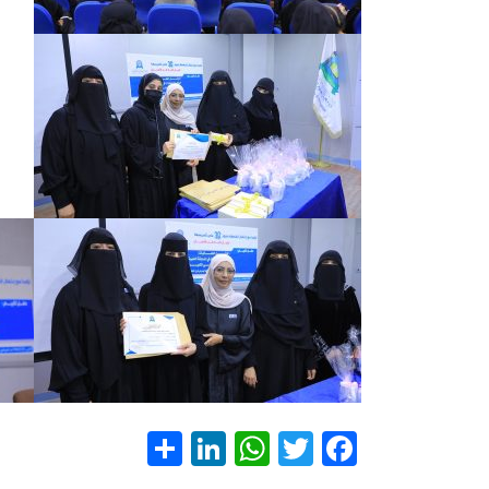
S
Li
W
T
F
h
nk
h
wi
ac