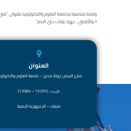
ar
e
at
tt
e
e
dI
s
er
b
وقفة تضامنية بجامعة العلوم والتكنولوجيا بعنوان “مع 
والأقصى .. جهاد وثبات حتى النصر”
n
A
o
p
ok
p
العنوان
شارع الستين جولة مذبح – جامعة العلوم والتكنولوج
ص.ب : (15201 – 13064)
صنعاء – الجمهورية اليمنية