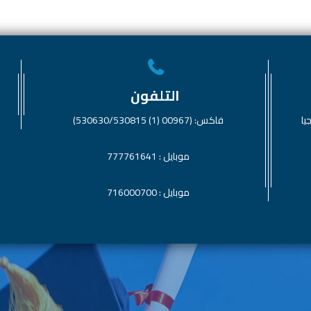
التلفون
يا
فاكس: (00967 (1) 530630/530815)
موبايل : 777761641
موبايل : 716000700