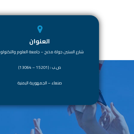
n
A
o
p
ok
p
العنوان
شارع الستين جولة مذبح – جامعة العلوم والتكنولوج
ص.ب : (15201 – 13064)
صنعاء – الجمهورية اليمنية