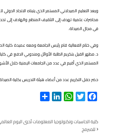
ويعد التعليم الصيدلاني المستمر الذي يتبناه الاتحاد الدولي
محاضرات علمية تهدف إلى التثقيف المنظم والهادف إلى تحدي
في مجال الصيدلة.
وفي ختام الفعالية قام رئيس الجامعة ومعه عميدة كلية الصيدلة
د. مطهر الفيل بتكريم الطلبة الأوائل ومندوبي الدفع في كليات
المستمر الذي أقيم في عدد من الجامعات اليمنية خلال الأشهر
حضر حفل التكريم عدد من أعضاء هيئة التدريس بكلية الصيدلة 
S
Li
W
T
F
h
nk
h
wi
ac
ar
e
at
tt
e
e
dI
s
er
b
كلية الحاسبات وتكنولوجيا المعلومات تُحيي اليوم العالم
للمبرمج